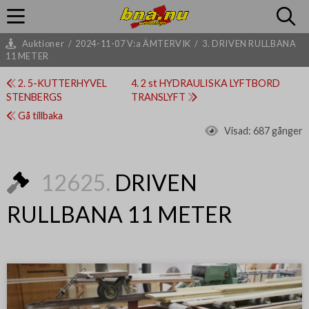
Auktioner
/
2024-11-07 V:a ÄMTERVIK
/
3. DRIVEN RULLBANA
11 METER
2. 5-KUTTERHYVEL
4. 2 st HYDRAULISKA LYFTBORD
STENBERGS
TRANSLYFT
Gå tillbaka
Visad:
687 gånger
12625.
DRIVEN
RULLBANA 11 METER