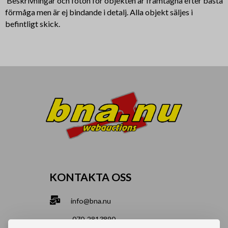
Beskrivningar och foton för objekten är framtagna efter bästa
förmåga men är ej bindande i detalj. Alla objekt säljes i
befintligt skick.
KONTAKTA OSS
info@bna.nu
070-2813890