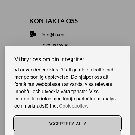
KONTAKTA OSS
info@bna.nu
070-2813890
Norrgårdsgatan 9a, 686 35 Sunne
Vi bryr oss om din integritet
Bjälverud 540, 68693 Sunne
Vi använder cookies för att ge dig en bättre och
mer personlig upplevelse. De hjälper oss att
förstå hur webbplatsen används, visa relevant
HJÄLPSAMMA SIDOR
innehåll och utveckla våra tjänster. Viss
information delas med tredje parter inom analys
Något du vill sälja?
och marknadsföring.
Cookiepolicy
.
Att köpa från oss
Om oss
ACCEPTERA ALLA
Våra auktioner
Kundservice