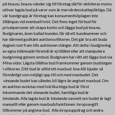
på bna.nu. bna.nu vänder sig till företag därför debiteras moms
utöver lagda bud på varor som är mervärdesskattepliktiga. Då
vår kundgrupp är företag kan konsumentköplagen inte
tillämpas vid eventuell tvist. Det finns inget förbud för
privatpersoner att skapa konto och lägga bud på bna.nu.
Budgivaren, även kallad kunden, får då ett kundnummer och
har därmed godkänt auktionsvillkoren. Det går bra att buda
dygnet runt fram tills auktionen stänger. Att delta i budgivning
av egna inlämnade föremål är ej tillåtet eller att manipulera
budgivning genom ombud. Budgivare har rätt att lägga bud via
Mina sidor. Lägsta tillåtna bud framkommer genom budstegen
i villkoren. Ditt bud är alltid ett maxbud. bna AB bjuder så
förmånligt som möjligt upp till och med maxbudet. Det
vinnande budet kan således bli lägre än angivet maxbud. Om
en auktion avslutas med två lika höga bud är först
inkommande det vinnande budet. Samtliga bud är
bindande. Alla lagda bud är bindande oavsett om budet är lagt
manuellt eller genom maxbudsfunktionen. Inropsavgift
tillkommer på angivna bud. Alla inropsuppdrag och andra