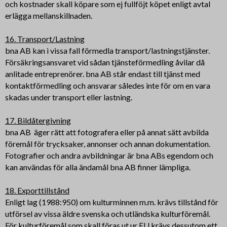
och kostnader skall köpare som ej fullföjt köpet enligt avtal
erlägga mellanskillnaden.
16. Transport/Lastning
bna AB kan i vissa fall förmedla transport/lastningstjänster.
Försäkringsansvaret vid sådan tjänsteförmedling åvilar då
anlitade entreprenörer. bna AB står endast till tjänst med
kontaktförmedling och ansvarar således inte för om en vara
skadas under transport eller lastning.
17. Bildåtergivning
bna AB äger rätt att fotografera eller på annat sätt avbilda
föremål för trycksaker, annonser och annan dokumentation.
Fotografier och andra avbildningar är bna ABs egendom och
kan användas för alla ändamål bna AB finner lämpliga.
18. Exporttillstånd
Enligt lag (1988:950) om kulturminnen m.m. krävs tillstånd för
utförsel av vissa äldre svenska och utländska kulturföremål.
För kulturföremål som skall föras ut ur EU krävs dessutom ett