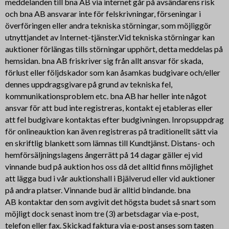
meddelanden till bna AB via internet går på avsändarens risk
och bna AB ansvarar inte för felskrivningar, förseningar i
överföringen eller andra tekniska störningar, som möjliggör
utnyttjandet av Internet-tjänster.Vid tekniska störningar kan
auktioner förlängas tills störningar upphört, detta meddelas på
hemsidan. bna AB friskriver sig från allt ansvar för skada,
förlust eller följdskador som kan åsamkas budgivare och/eller
dennes uppdragsgivare på grund av tekniska fel,
kommunikationsproblem etc. bna AB har heller inte något
ansvar för att bud inte registreras, kontakt ej etableras eller
att fel budgivare kontaktas efter budgivningen. Inropsuppdrag
för onlineauktion kan även registreras på traditionellt sätt via
en skriftlig blankett som lämnas till Kundtjänst. Distans- och
hemförsäljningslagens ångerrätt på 14 dagar gäller ej vid
vinnande bud på auktion hos oss då det alltid finns möjlighet
att lägga bud i vår auktionshall i Bjälverud eller vid auktioner
på andra platser. Vinnande bud är alltid bindande. bna
AB kontaktar den som avgivit det högsta budet så snart som
möjligt dock senast inom tre (3) arbetsdagar via e-post,
telefon eller fax. Skickad faktura via e-post anses som tagen