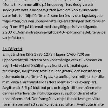
Moms tillkommer alltid på inropsavgiften. Budgivare är
skyldig att betala inropsavgiften även om köp av inropade
varor inte fullföljs.På föremål som berörs av den lagstadgade
följerätten, dvs den upphovsrättsliga ersättningen debiteras en
avgift om 5% på föremål med slutgiltigt pris överstigande
2.200 kr. Administrationsavgift på 40.- exkl.moms debiteras på
varje faktura.
14. Följerätt
Enligt ändring (SFS 1995:1273) i lagen (1960:729) om
upphovsrätt till litterära och konstnärliga verk tillkommer en
avgift vid vidareförsäljning av konstverk (målningar,
teckningar, skulpturer, textila bilder, grafik) och konstnärligt
utformade bruksföremål (glas, keramik, silver, möbler, textilier
m.m. vilka ej är framställda i flera identiskt lika exemplar).
Avgiften är 5 % på klubbat pris och utgår till konstnären eller
dennes efterlevande intill utgången av sjuttionde året efter
konstnärens död. Det framgår av objektbeskrivningen vilka
föremål som omfattas av konstnärsavgiften. Avgift utgår inte