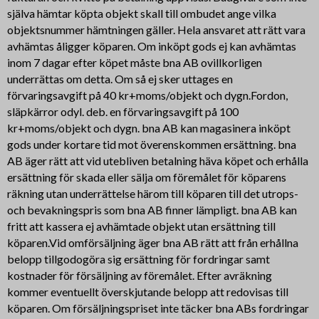
själva hämtar köpta objekt skall till ombudet ange vilka
objektsnummer hämtningen gäller. Hela ansvaret att rätt vara
avhämtas åligger köparen. Om inköpt gods ej kan avhämtas
inom 7 dagar efter köpet måste bna AB ovillkorligen
underrättas om detta. Om så ej sker uttages en
förvaringsavgift på 40 kr+moms/objekt och dygn.Fordon,
släpkärror odyl. deb. en förvaringsavgift på 100
kr+moms/objekt och dygn. bna AB kan magasinera inköpt
gods under kortare tid mot överenskommen ersättning. bna
AB äger rätt att vid utebliven betalning häva köpet och erhålla
ersättning för skada eller sälja om föremålet för köparens
räkning utan underrättelse härom till köparen till det utrops-
och bevakningspris som bna AB finner lämpligt. bna AB kan
fritt att kassera ej avhämtade objekt utan ersättning till
köparen.Vid omförsäljning äger bna AB rätt att från erhållna
belopp tillgodogöra sig ersättning för fordringar samt
kostnader för försäljning av föremålet. Efter avräkning
kommer eventuellt överskjutande belopp att redovisas till
köparen. Om försäljningspriset inte täcker bna ABs fordringar