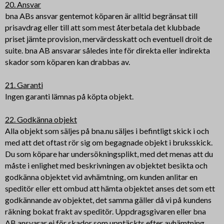
20. Ansvar
bna ABs ansvar gentemot köparen är alltid begränsat till
prisavdrag eller till att som mest återbetala det klubbade
priset jämte provision, mervärdesskatt och eventuell droit de
suite. bna AB ansvarar således inte för direkta eller indirekta
skador som köparen kan drabbas av.
21. Garanti
Ingen garanti lämnas på köpta objekt.
22. Godkänna objekt
Alla objekt som säljes på bna.nu säljes i befintligt skick i och
med att det oftast rör sig om begagnade objekt i bruksskick.
Du som köpare har undersökningsplikt, med det menas att du
måste i enlighet med beskrivningen av objektet besikta och
godkänna objektet vid avhämtning, om kunden anlitar en
speditör eller ett ombud att hämta objektet anses det som ett
godkännande av objektet, det samma gäller då vi på kundens
räkning bokat frakt av speditör. Uppdragsgivaren eller bna
AB ansvarar ej för skador som upptäckts efter avhämtning.