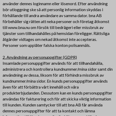
använder dennes loginnamn eller lösenord. Efter användning
bör utloggning ske så att personlig information skyddas i
förhållande till andra användare av samma dator. bna AB
förbehåller sig rätten att neka personer och företag åtkomst
till www.bna.nu om försök till bedrägeri eller missbruk av
tjänster som tillhandahålles på hemsidan föreligger. Rättsliga
åtgärder vidtages om nekad åtkomst inte accepteras.
Personer som upplåter falska konton polisanmäls.
2. Användning av personuppgifter (GDPR)
Insamlade personuppgifter används för att tillhandahålla,
administrera och kontrollera kundnummer/mina sidor samt din
användning av dessa, liksom för att förhindra missbruk av
kundnummer/mina sidor. En kunds personuppgifter används
även för att förbättra vårt innehåll och våra
produkterbjudanden. Dessutom kan en kunds personuppgifter
användas för fakturering och för att skicka viktig information
till kunden. Kunden samtycker till att bna AB får använda
dennes personuppgifter för att ta kontakt och lämna