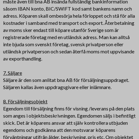
måste även till bna AB insända fullständig bankinformation
såsom IBAN konto, BIC/SWIFT kod samt bankens namn och
adress. Köparen skall ombesörja hela förloppet och stå för alla
kostnader i samband med transport och export. Återbetalning
av moms sker endast till köpare utanför Sverige som är
registrerade företag med en utländsk adress. Man kan alltså
inte bjuda som svenskt företag, svensk privatperson eller
utländsk privatperson och sedan återfå moms mot uppvisande
av exporthandling.
7. Säljare
Säljare är den som anlitat bna AB för försäljningsuppdraget.
Säljaren kallas även uppdragsgivare eller inlämnare.
8. Försäljningsobjekt
Egendom till försäljning finns för visning /leverans på den plats
som anges i objektsbeskrivningen. Egendomen säljs i befintligt
skick. Det är köparens ansvar att själv kontrollera utbjuden
egendoms och godkänna att den motsvarar köparens
förväntningar utifrån ålder, beskrivning, pris etc. Om objektet