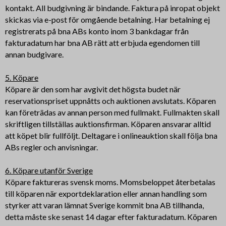
kontakt. All budgivning är bindande. Faktura på inropat objekt
skickas via e-post för omgående betalning. Har betalning ej
registrerats på bna ABs konto inom 3 bankdagar från
fakturadatum har bna AB rätt att erbjuda egendomen till
annan budgivare.
5. Köpare
Köpare är den som har avgivit det högsta budet när
reservationspriset uppnåtts och auktionen avslutats. Köparen
kan företrädas av annan person med fullmakt. Fullmakten skall
skriftligen tillställas auktionsfirman. Köparen ansvarar alltid
att köpet blir fullföljt. Deltagare i onlineauktion skall följa bna
ABs regler och anvisningar.
6. Köpare utanför Sverige
Köpare faktureras svensk moms. Momsbeloppet återbetalas
till köparen när exportdeklaration eller annan handling som
styrker att varan lämnat Sverige kommit bna AB tillhanda,
detta måste ske senast 14 dagar efter fakturadatum. Köparen