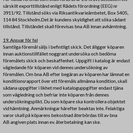
särskilt exporttillstånd enligt Rådets förordning (EEG) nr
3911/92. Tillstånd söks via Riksantikvarieämbetet, Box 5405,
114 84 Stockholm.Det är kundens skyldighet att söka sådant
tillstånd. Tillståndet skall förevisas bna AB innan avhämtning.
19. Ansvar för fel
Samtliga föremål säljs i befintligt skick. Det åligger köparen
innan auktionstillfället noggrant undersöka och bedöma
föremålets skick och beskaffenhet. Uppgift i katalog är endast
vägledande för köparen vid dennes undersökning av
föremålen. Om bna AB efter begäran av köparen har lämnat en
konditionsrapport över ett föremåls allmänna kondition, skall
sådana uppgifter i likhet med kataloguppgifter endast tjäna
som vägledning och befriar inte köparen från dennes
undersökningsplikt. Du som köpare ska kontrollera objektet
vid hämtning. Anmärkningar härefter beaktas inte. Felaktiga
varor skall på köparens bekostnad återbördas till av bna
AB angiven plats innan ev. återbetalning kan ske.