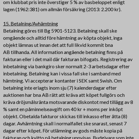
om klubbat pris inte överstiger 5 % av basbeloppet enligt
lagen (1962:381) om allmän försäkring (2013: 2.200 kr).
15. Betalning/Avhämtning
Betalning göres till Bg 5901-5123. Betalning skall ske
omgående och alltid före hämtning av köpta objekt, inga
objekt lämnas ut innan det att full likvid kommit bna
AB tillhanda. All information angående betalning finns på
fakturan eller i det mail där fakturan bifogats. Registrering av
inbetalning via bankgiro sker normalt 2-3 arbetsdagar efter
inbetalning. Betalning kan i vissa fall ske i samband med
hämtning. Vi accepterar kontanter i SEK samt Swish. Om
betalning inte erlagts inom sju (7) kalenderdagar efter
auktionen har bna AB rätt att kräva att köpet fullgörs och
kräva dröjsmålsränta motsvarande diskontot med tillägg av 8
% samt en påminnelseavgift om 40 kr + moms per inköpt
objekt. Obetalda fakturor skickas till inkasso efter åtta (8)
dagar. Avhämtning skall i normalfallet ske snarast, senast 7
dagar efter köpet. För utlämning av gods måste kopia på
fakturan och kvitto på betalning uppvisas. Budgivare som inte