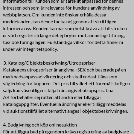
information till Kunden som är särskilt anpassad för dennes
intressen och som är relevanta för kundens användning av
webbplatsen. Om kunden inte önskar erhålla dessa
meddelanden, kan denne tacka nej genom att skriftligen
informera oss. Kunden kan när som helst kräva att bli struken
ur vårt register så länge det ej bryter mot annan lagstiftning,
t.ex bokföringslagen. Fullständiga villkor för detta finner ni
under vår integritetspolicy.
3. Katalog/Objektsbeskrivning/Utropspriser
Katalogens utropspriser är angivna i SEK och baserade på en
marknadsanpassad värdering och skall endast tjäna som
vägledning för köparen. Det pris till vilket ett föremål slutligen
säljs kan väsentligen skilja från angivet utropspris. bna
AB förbehåller sej rätten att ändra eller tillägga i
kataloguppgifter. Eventuella ändringar eller tillägg meddelas
vid auktionstillfället alternativt anges i objektsbeskrivningen.
4. Budgivning och köp onlineauktion
För att lägga bud på egendom krävs registrering av budgivare