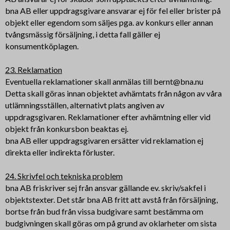
bna AB eller uppdragsgivare ansvarar ej för fel eller brister på
objekt eller egendom som säljes pga. av konkurs eller annan
tvångsmässig försäljning, i detta fall gäller ej
konsumentköplagen.
23. Reklamation
Eventuella reklamationer skall anmälas till bernt@bna.nu
Detta skall göras innan objektet avhämtats från någon av våra
utlämningsställen, alternativt plats angiven av
uppdragsgivaren. Reklamationer efter avhämtning eller vid
objekt från konkursbon beaktas ej.
bna AB eller uppdragsgivaren ersätter vid reklamation ej
direkta eller indirekta förluster.
24. Skrivfel och tekniska problem
bna AB friskriver sej från ansvar gällande ev. skriv/sakfel i
objektstexter. Det står bna AB fritt att avstå från försäljning,
bortse från bud från vissa budgivare samt bestämma om
budgivningen skall göras om på grund av oklarheter om sista