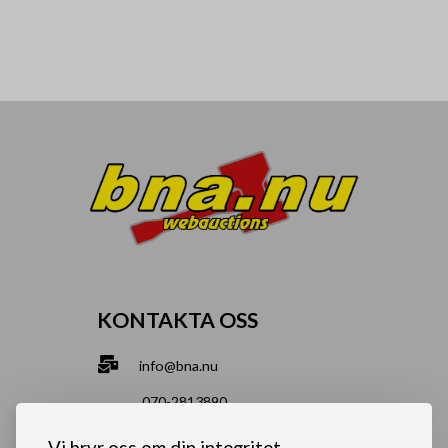
KONTAKTA OSS
info@bna.nu
070-2813890
Norrgårdsgatan 9a, 686 35 Sunne
Vi bryr oss om din integritet