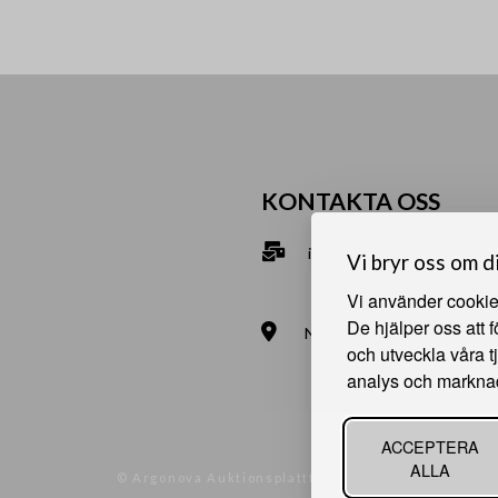
KONTAKTA OSS
info@bna.nu
Vi bryr oss om d
070-2813890
Vi använder cookies
De hjälper oss att 
Norrgårdsgatan 9a, 686 35
och utveckla våra t
Bjälverud 540, 68693 Sunn
analys och markna
ACCEPTERA
ALLA
© Argonova Auktionsplattform 2026