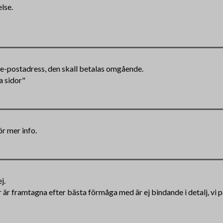
lse.
n e-postadress, den skall betalas omgående.
a sidor"
ör mer info.
j.
ar är framtagna efter bästa förmåga med är ej bindande i detalj, vi