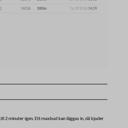
14236
100 kr
Tis 09 2026
14:39
ll 2 minuter igen. Ett maxbud kan läggas in, då bjuder