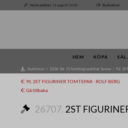
Nästa auktion:
11 augusti 14:00
Budnotiser
HEM
KÖPA
SÄL
Auktioner
/
2026-06-15 Samlingsauktion Sunne
/
92. 2
91. 2ST FIGURINER TOMTEPAR - ROLF BERG
Gå tillbaka
26707.
2ST FIGURINE