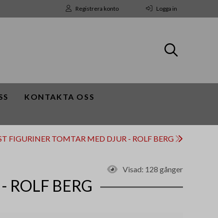
Registrera konto
Logga in
SS
KONTAKTA OSS
2ST FIGURINER TOMTAR MED DJUR - ROLF BERG
Visad:
128 gånger
- ROLF BERG