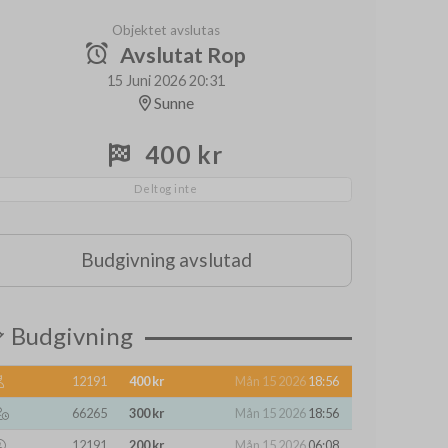
Objektet avslutas
Avslutat Rop
15 Juni 2026 20:31
Sunne
400 kr
Deltog inte
Budgivning avslutad
Budgivning
12191
400 kr
Mån 15 2026
18:56
66265
300 kr
Mån 15 2026
18:56
12191
200 kr
Mån 15 2026
06:08