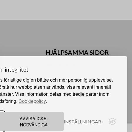
HJÄLPSAMMA SIDOR
Något du vill sälja?
in integritet
Att köpa från oss
 för att ge dig en bättre och mer personlig upplevelse.
Om oss
förstå hur webbplatsen används, visa relevant innehåll
 Sunne
Våra auktioner
jänster. Viss information delas med tredje parter inom
e
Kundservice
dsföring.
Cookiepolicy
.
AVVISA ICKE-
INSTÄLLNINGAR
NÖDVÄNDIGA