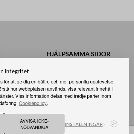
HJÄLPSAMMA SIDOR
Något du vill sälja?
in integritet
Att köpa från oss
 för att ge dig en bättre och mer personlig upplevelse.
Om oss
förstå hur webbplatsen används, visa relevant innehåll
 Sunne
Våra auktioner
jänster. Viss information delas med tredje parter inom
e
Kundservice
dsföring.
Cookiepolicy
.
AVVISA ICKE-
INSTÄLLNINGAR
NÖDVÄNDIGA