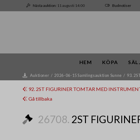
Nästa auktion:
11 augusti 14:00
Budnotiser
HEM
KÖPA
SÄL
Auktioner
/
2026-06-15 Samlingsauktion Sunne
/
93. 2
92. 2ST FIGURINER TOMTAR MED INSTRUMENT
Gå tillbaka
26708.
2ST FIGURINE