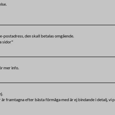
lse.
n e-postadress, den skall betalas omgående.
a sidor"
ör mer info.
j.
ar är framtagna efter bästa förmåga med är ej bindande i detalj, vi