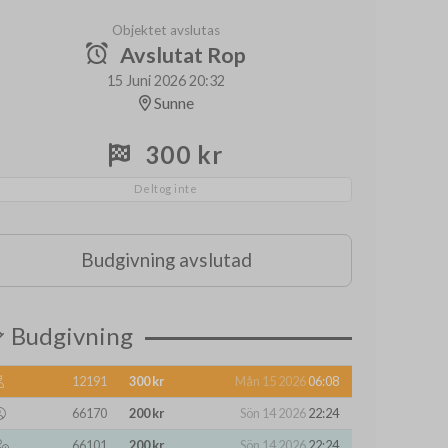
Objektet avslutas
Avslutat Rop
15 Juni 2026 20:32
Sunne
300 kr
Deltog inte
Budgivning avslutad
Budgivning
12191
300 kr
Mån 15 2026
06:08
66170
200 kr
Sön 14 2026
22:24
66101
200 kr
Sön 14 2026
22:24