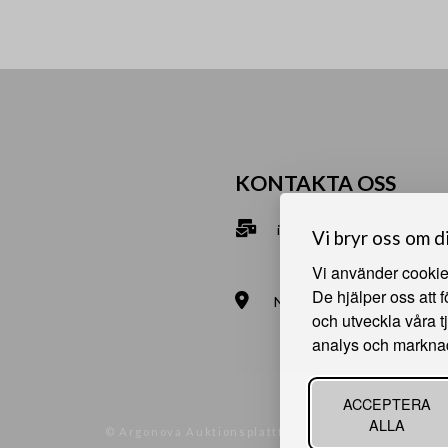
KONTAKTA OSS
info@bna.nu
Vi bryr oss om d
070-2813890
Vi använder cookies
De hjälper oss att 
Norrgårdsgatan 9a, 686 35
och utveckla våra t
Bjälverud 540, 68693 Sunn
analys och markna
ACCEPTERA
ALLA
© Argonova Auktionsplattform 2026