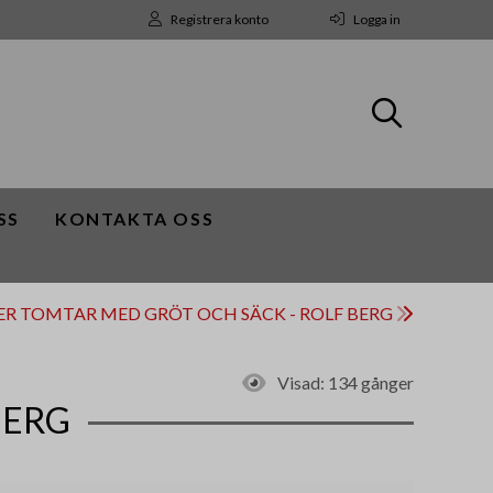
Registrera konto
Logga in
SS
KONTAKTA OSS
NER TOMTAR MED GRÖT OCH SÄCK - ROLF BERG
Visad:
134 gånger
BERG