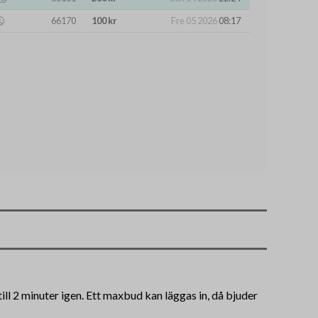
66170
100 kr
Fre 05 2026
08:17
ll 2 minuter igen. Ett maxbud kan läggas in, då bjuder