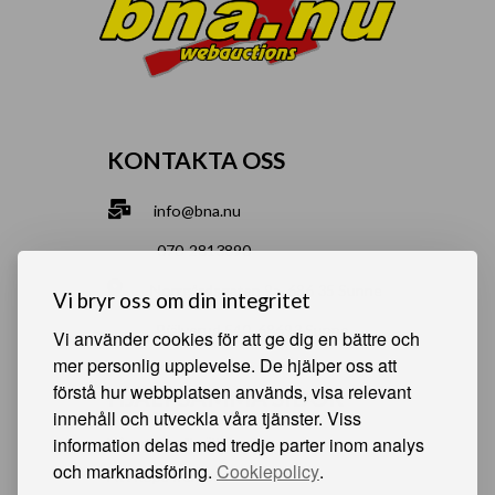
KONTAKTA OSS
info@bna.nu
070-2813890
Norrgårdsgatan 9a, 686 35 Sunne
Vi bryr oss om din integritet
Bjälverud 540, 68693 Sunne
Vi använder cookies för att ge dig en bättre och
mer personlig upplevelse. De hjälper oss att
förstå hur webbplatsen används, visa relevant
HJÄLPSAMMA SIDOR
innehåll och utveckla våra tjänster. Viss
information delas med tredje parter inom analys
Något du vill sälja?
och marknadsföring.
Cookiepolicy
.
Att köpa från oss