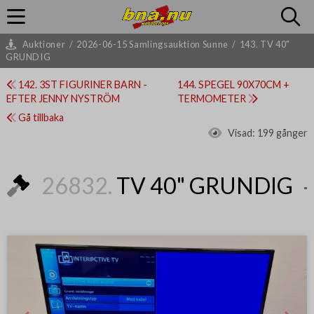
Auktioner
/
2026-06-15 Samlingsauktion Sunne
/
143. TV 40"
GRUNDIG
142. 3ST FIGURINER BARN -
144. SPEGEL 90X70CM +
EFTER JENNY NYSTRÖM
TERMOMETER
Gå tillbaka
Visad:
199 gånger
26832.
TV 40" GRUNDIG