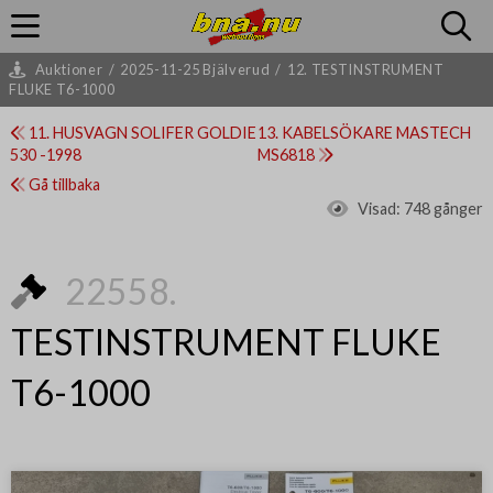
Auktioner
/
2025-11-25 Bjälverud
/
12. TESTINSTRUMENT
FLUKE T6-1000
11. HUSVAGN SOLIFER GOLDIE
13. KABELSÖKARE MASTECH
530 -1998
MS6818
Gå tillbaka
Visad:
748 gånger
22558.
TESTINSTRUMENT FLUKE
T6-1000