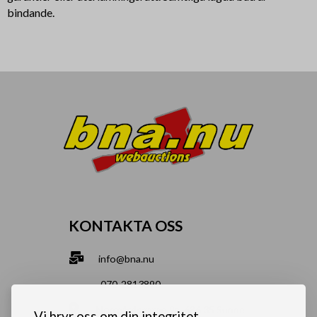
bindande.
KONTAKTA OSS
info@bna.nu
070-2813890
Norrgårdsgatan 9a, 686 35 Sunne
Vi bryr oss om din integritet