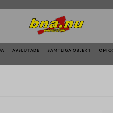
JA
AVSLUTADE
SAMTLIGA OBJEKT
OM O
K