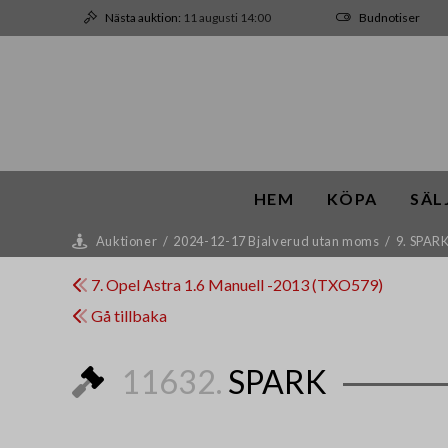
Nästa auktion:
11 augusti 14:00
Budnotiser
HEM
KÖPA
SÄL
Auktioner
/
2024-12-17 Bjalverud utan moms
/
9. SPAR
7. Opel Astra 1.6 Manuell -2013 (TXO579)
Gå tillbaka
11632.
SPARK