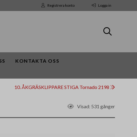
Registrera konto
Logga in
SS
KONTAKTA OSS
10. ÅKGRÄSKLIPPARE STIGA Tornado 2198
Visad:
531 gånger