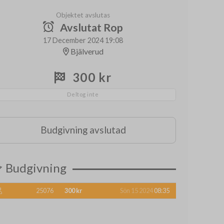
Objektet avslutas
Avslutat Rop
17 December 2024 19:08
Bjälverud
300 kr
Deltog inte
Budgivning avslutad
Budgivning
25076
300 kr
Sön 15 2024
08:35