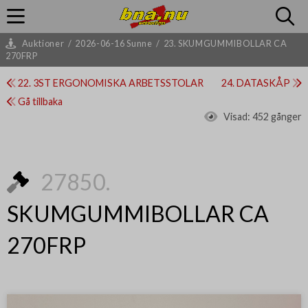
Auktioner
/
2026-06-16 Sunne
/
23. SKUMGUMMIBOLLAR CA
270FRP
22. 3ST ERGONOMISKA ARBETSSTOLAR
24. DATASKÅP
Gå tillbaka
Visad:
452 gånger
27850.
SKUMGUMMIBOLLAR CA
270FRP