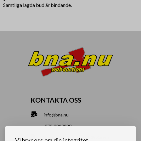
Samtliga lagda bud är bindande.
KONTAKTA OSS
info@bna.nu
070-2813890
Norrgårdsgatan 9a, 686 35 Sunne
Vi bryr oss om din integritet