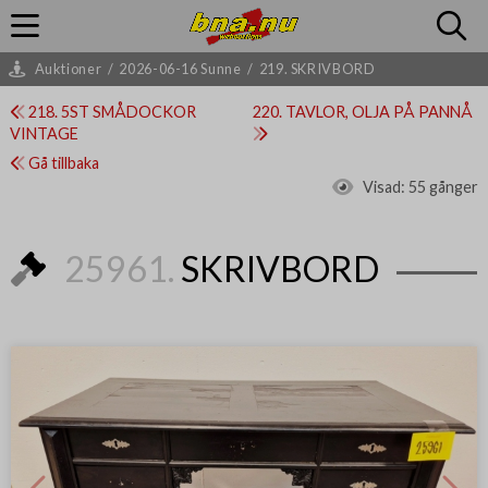
Auktioner
/
2026-06-16 Sunne
/
219. SKRIVBORD
218. 5ST SMÅDOCKOR
220. TAVLOR, OLJA PÅ PANNÅ
VINTAGE
Gå tillbaka
Visad:
55 gånger
25961.
SKRIVBORD