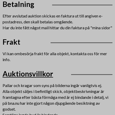
Betalning
Efter avslutad auktion skickas en faktura ut till angiven e-
postadress, den skall betalas omgående.
Har du inte fått något mail hittar du din faktura på "mina sidor"
Frakt
Vi kan ombesörja frakt för alla objekt, kontakta oss för mer
info.
Auktionsvillkor
Pallar och kragar som syns på bilderna ingår vanligtvis ej.
Alla objekt säljes i befintligt skick, objektbeskrivningar är
framtagna efter bästa förmåga med är ej bindande i detalj, vi
på bna.nu har inte gjort någon djupgående besiktning av
godset.
Samtliga lagda bud är bindande.