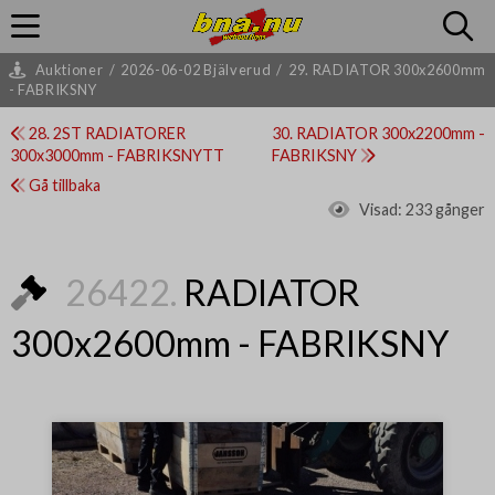
Auktioner
/
2026-06-02 Bjälverud
/
29. RADIATOR 300x2600mm
- FABRIKSNY
28. 2ST RADIATORER
30. RADIATOR 300x2200mm -
300x3000mm - FABRIKSNYTT
FABRIKSNY
Gå tillbaka
Visad:
233 gånger
26422.
RADIATOR
300x2600mm - FABRIKSNY