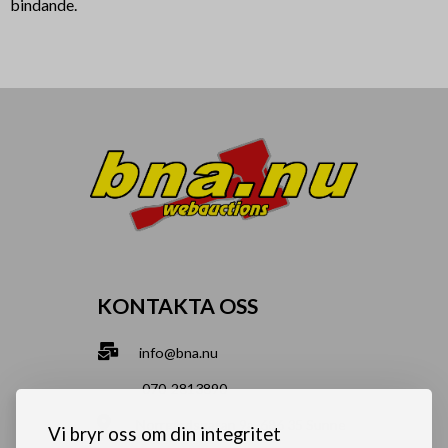
bindande.
KONTAKTA OSS
info@bna.nu
070-2813890
Norrgårdsgatan 9a, 686 35 Sunne
Vi bryr oss om din integritet