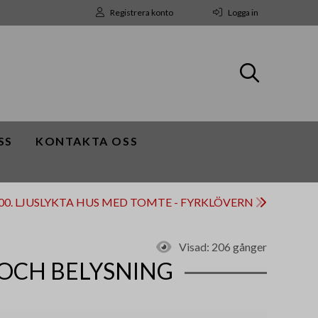
Registrera konto
Logga in
SS
KONTAKTA OSS
00. LJUSLYKTA HUS MED TOMTE - FYRKLÖVERN
Visad:
206 gånger
OCH BELYSNING