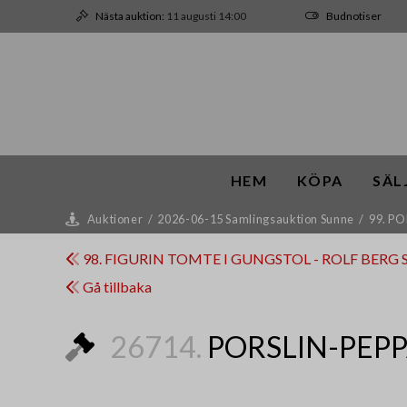
Nästa auktion:
11 augusti 14:00
Budnotiser
HEM
KÖPA
SÄL
Auktioner
/
2026-06-15 Samlingsauktion Sunne
/
99. P
98. FIGURIN TOMTE I GUNGSTOL - ROLF BERG
Gå tillbaka
26714.
PORSLIN-PEP