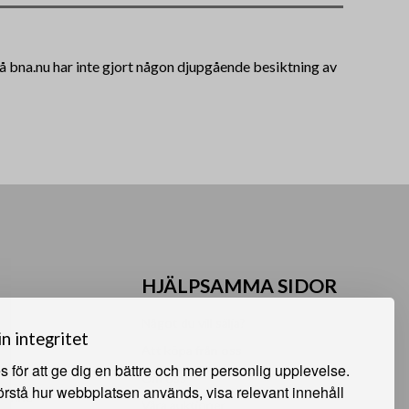
 på bna.nu har inte gjort någon djupgående besiktning av
HJÄLPSAMMA SIDOR
Något du vill sälja?
in integritet
Att köpa från oss
 för att ge dig en bättre och mer personlig upplevelse.
Om oss
förstå hur webbplatsen används, visa relevant innehåll
 Sunne
Våra auktioner