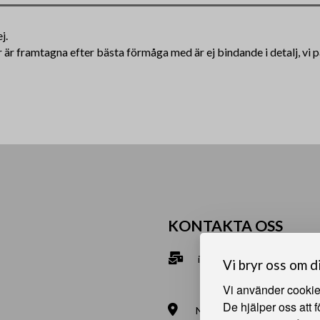
j.
ar är framtagna efter bästa förmåga med är ej bindande i detalj, vi
KONTAKTA OSS
info@bna.nu
Vi bryr oss om d
070-2813890
Vi använder cookies
De hjälper oss att 
Norrgårdsgatan 9a, 686 35