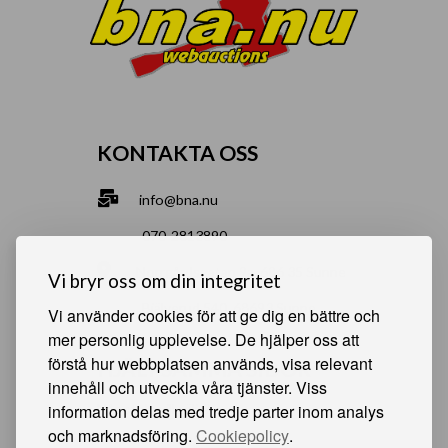
KONTAKTA OSS
info@bna.nu
070-2813890
Norrgårdsgatan 9a, 686 35 Sunne
Vi bryr oss om din integritet
Bjälverud 540, 68693 Sunne
Vi använder cookies för att ge dig en bättre och
mer personlig upplevelse. De hjälper oss att
förstå hur webbplatsen används, visa relevant
HJÄLPSAMMA SIDOR
innehåll och utveckla våra tjänster. Viss
information delas med tredje parter inom analys
Något du vill sälja?
och marknadsföring.
Cookiepolicy
.
Att köpa från oss