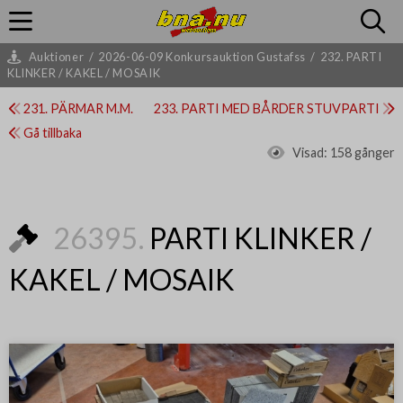
Auktioner
/
2026-06-09 Konkursauktion Gustafss
/
232. PARTI
KLINKER / KAKEL / MOSAIK
231. PÄRMAR M.M.
233. PARTI MED BÅRDER STUVPARTI
Gå tillbaka
Visad:
158 gånger
26395.
PARTI KLINKER /
KAKEL / MOSAIK