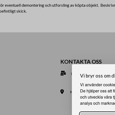
 för eventuell demontering och utforsling av köpta objekt. Beskri
befintligt skick.
KONTAKTA OSS
info@bna.nu
Vi bryr oss om d
070-2813890
Vi använder cookies
De hjälper oss att 
Norrgårdsgatan 9a, 686 35
och utveckla våra t
Bjälverud 540, 68693 Sunn
analys och markna