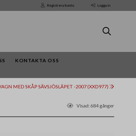
Registrera konto
Logga in
SS
KONTAKTA OSS
PVAGN MED SKÅP SÄVSJÖSLÄPET -2007 (XXD977)
Visad:
684 gånger