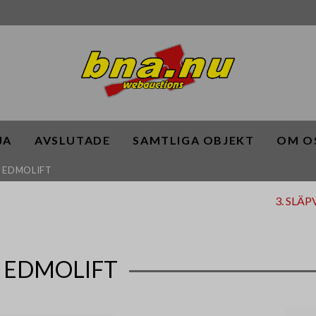
JA
AVSLUTADE
SAMTLIGA OBJEKT
OM O
D EDMOLIFT
3. SLÄ
 EDMOLIFT