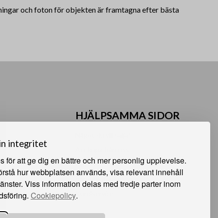
vningar och foton för objekten är framtagna efter bästa
HJÄLPSAMMA SIDOR
Något du vill sälja?
in integritet
Att köpa från oss
 för att ge dig en bättre och mer personlig upplevelse.
Om oss
förstå hur webbplatsen används, visa relevant innehåll
 Sunne
Våra auktioner
jänster. Viss information delas med tredje parter inom
e
Kundservice
dsföring.
Cookiepolicy
.