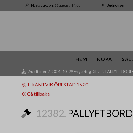
Nästa auktion:
11 augusti 14:00
Budnotiser
HEM
KÖPA
SÄL
Auktioner
/
2024-10-29 Avyttring Kil
/
2. PALLYFTBOR
1. KANTVIK ÖRESTAD 15.30
Gå tillbaka
12382.
PALLYFTBORD