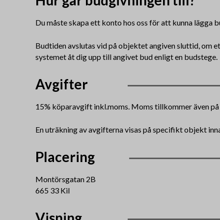
Hur går budgivningen till?
Du måste skapa ett konto hos oss för att kunna lägga b
Budtiden avslutas vid på objektet angiven sluttid, om e
systemet åt dig upp till angivet bud enligt en budstege.
Avgifter
15% köparavgift inkl.moms. Moms tillkommer även på 
En uträkning av avgifterna visas på specifikt objekt in
Placering
Montörsgatan 2B
665 33 Kil
Visning