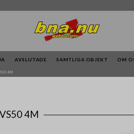
JA
AVSLUTADE
SAMTLIGA OBJEKT
OM O
S50 4M
VS50 4M