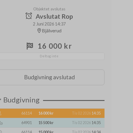
Objektet avslutas
Avslutat Rop
2 Juni 2026 14:37
Bjälverud
16 000 kr
Deltog inte
Budgivning avslutad
Budgivning
66114
16 000 kr
Tis 02 2026
14:35
64901
15 500 kr
Tis 02 2026
14:35
66114
15 000 kr
Tis 02 2026
14:34