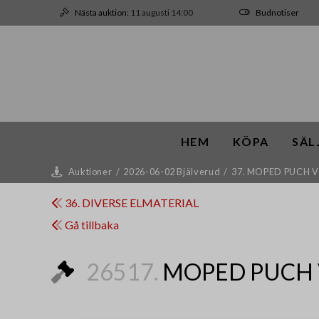
Nästa auktion:
11 augusti 14:00
Budnotiser
HEM
KÖPA
SÄL
Auktioner
/
2026-06-02 Bjälverud
/
37. MOPED PUCH V
36. DIVERSE ELMATERIAL
Gå tillbaka
26517.
MOPED PUCH 