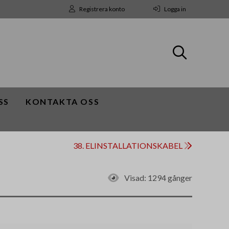
Registrera konto
Logga in
SS
KONTAKTA OSS
38. ELINSTALLATIONSKABEL
Visad:
1294 gånger