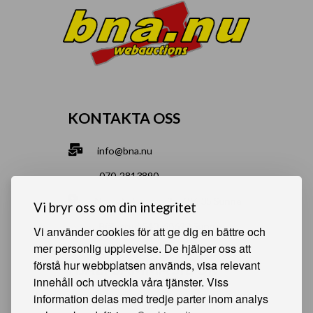
KONTAKTA OSS
info@bna.nu
070-2813890
Norrgårdsgatan 9a, 686 35 Sunne
Vi bryr oss om din integritet
Bjälverud 540, 68693 Sunne
Vi använder cookies för att ge dig en bättre och
mer personlig upplevelse. De hjälper oss att
förstå hur webbplatsen används, visa relevant
HJÄLPSAMMA SIDOR
innehåll och utveckla våra tjänster. Viss
information delas med tredje parter inom analys
Något du vill sälja?