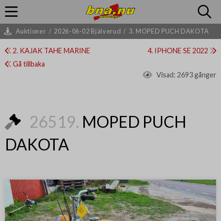
Auktioner
/
2026-06-02 Bjälverud
/
3. MOPED PUCH DAKOTA
2. KAJAK TAHE MARINE
4. IPHONE SE 2022
Gå tillbaka
Visad:
2693 gånger
26519.
MOPED PUCH
DAKOTA