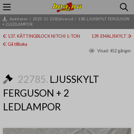
Auktioner
/
2025-11-25 Bjälverud
/
138. LJUSSKYLT FERGUSON
+ 2 LEDLAMPOR
137. KÄTTINGBLOCK NITCHI 1-TON
139. EMALJSKYLT
Gå tillbaka
Visad:
452 gånger
22785.
LJUSSKYLT
FERGUSON + 2
LEDLAMPOR