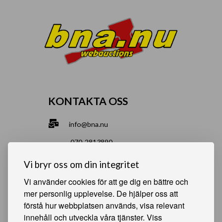
KONTAKTA OSS
info@bna.nu
070-2813890
Norrgårdsgatan 9a, 686 35 Sunne
Vi bryr oss om din integritet
Bjälverud 540, 68693 Sunne
Vi använder cookies för att ge dig en bättre och
mer personlig upplevelse. De hjälper oss att
förstå hur webbplatsen används, visa relevant
HJÄLPSAMMA SIDOR
innehåll och utveckla våra tjänster. Viss