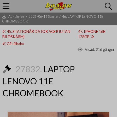
Auktioner
/
2026-06-16 Sunne
/
46. LAPTOP LENOVO 11E
CHROMEBOOK
45. STATIONÄR DATOR ACER (UTAN
47. IPHONE 16E
BILDSKÄRM)
128GB
Gå tillbaka
Visad:
216 gånger
27832.
LAPTOP
LENOVO 11E
CHROMEBOOK