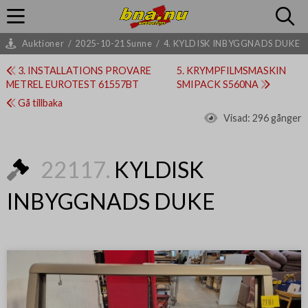
Auktioner
/
2025-10-21 Sunne
/
4. KYLDISK INBYGGNADS DUKE
3. INSTALLATIONS PROVARE
5. KRYMPFILMSMASKIN
METREL EUROTEST 61557BT
SMIPACK S560NA
Gå tillbaka
Visad:
296 gånger
22117.
KYLDISK
INBYGGNADS DUKE