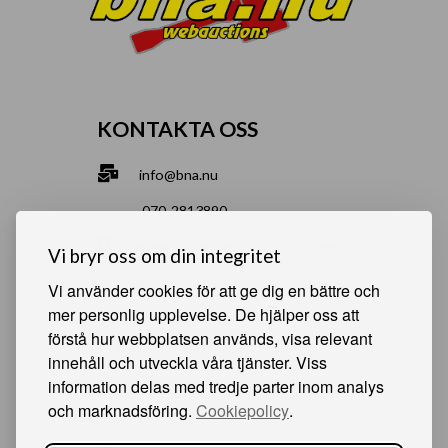
KONTAKTA OSS
info@bna.nu
070-2813890
Norrgårdsgatan 9a, 686 35 Sunne
Vi bryr oss om din integritet
Bjälverud 540, 68693 Sunne
Vi använder cookies för att ge dig en bättre och
mer personlig upplevelse. De hjälper oss att
förstå hur webbplatsen används, visa relevant
HJÄLPSAMMA SIDOR
innehåll och utveckla våra tjänster. Viss
information delas med tredje parter inom analys
Något du vill sälja?
och marknadsföring.
Cookiepolicy
.
Att köpa från oss
Om oss