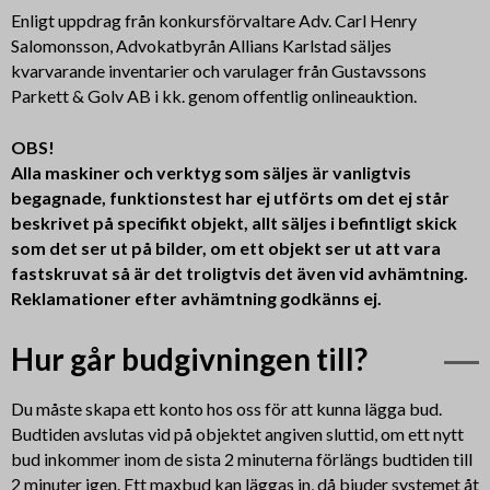
Enligt uppdrag från konkursförvaltare Adv. Carl Henry
Salomonsson, Advokatbyrån Allians Karlstad säljes
kvarvarande inventarier och varulager från Gustavssons
Parkett & Golv AB i kk. genom offentlig onlineauktion.
OBS!
Alla maskiner och verktyg som säljes är vanligtvis
begagnade, funktionstest har ej utförts om det ej står
beskrivet på specifikt objekt, allt säljes i befintligt skick
som det ser ut på bilder, om ett objekt ser ut att vara
fastskruvat så är det troligtvis det även vid avhämtning.
Reklamationer efter avhämtning godkänns ej.
Hur går budgivningen till?
Du måste skapa ett konto hos oss för att kunna lägga bud.
Budtiden avslutas vid på objektet angiven sluttid, om ett nytt
bud inkommer inom de sista 2 minuterna förlängs budtiden till
2 minuter igen. Ett maxbud kan läggas in, då bjuder systemet åt