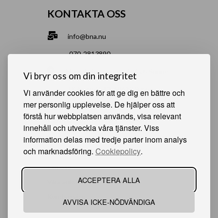
KONTAKTA OSS
info@bna.nu
070-2813890
Norrgårdsgatan 9a, 686 35 Sunne
Vi bryr oss om din integritet
Bjälverud 540, 68693 Sunne
Vi använder cookies för att ge dig en bättre och
mer personlig upplevelse. De hjälper oss att
förstå hur webbplatsen används, visa relevant
HJÄLPSAMMA SIDOR
innehåll och utveckla våra tjänster. Viss
information delas med tredje parter inom analys
Något du vill sälja?
och marknadsföring.
Cookiepolicy
.
Att köpa från oss
Om oss
ACCEPTERA ALLA
Våra auktioner
Kundservice
AVVISA ICKE-NÖDVÄNDIGA