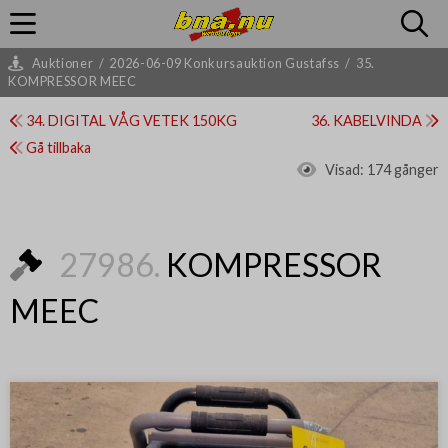
Auktioner
/
2026-06-09 Konkursauktion Gustafss
/
35.
KOMPRESSOR MEEC
34. DIGITAL VÅG VETEK 150KG
36. KABELVINDA
Gå tillbaka
Visad:
174 gånger
27986.
KOMPRESSOR
MEEC