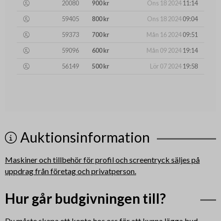
20080
900 kr
Ons 18 2024
11:14
59405
800 kr
Ons 18 2024
09:04
59373
700 kr
Mån 16 2024
09:51
59096
600 kr
Mån 09 2024
19:14
56149
500 kr
Lör 07 2024
19:58
Auktionsinformation
Maskiner och tillbehör för profil och screentryck säljes på
uppdrag från företag och privatperson.
Hur går budgivningen till?
Du måste skapa ett konto hos oss för att kunna lägga bud.