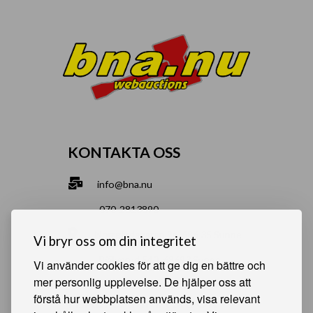
KONTAKTA OSS
info@bna.nu
070-2813890
Norrgårdsgatan 9a, 686 35 Sunne
Vi bryr oss om din integritet
Bjälverud 540, 68693 Sunne
Vi använder cookies för att ge dig en bättre och
mer personlig upplevelse. De hjälper oss att
förstå hur webbplatsen används, visa relevant
HJÄLPSAMMA SIDOR