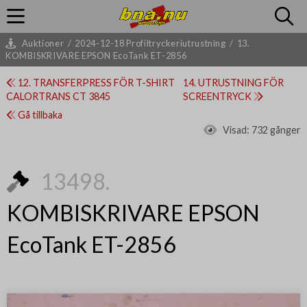
Auktioner
/
2024-12-18 Profiltryckeriutrustning
/
13.
KOMBISKRIVARE EPSON EcoTank ET-2856
12. TRANSFERPRESS FÖR T-SHIRT
14. UTRUSTNING FÖR
CALORTRANS CT 3845
SCREENTRYCK
Gå tillbaka
Visad:
732 gånger
13498.
KOMBISKRIVARE EPSON
EcoTank ET-2856