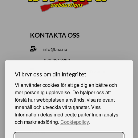
KONTAKTA OSS
info@bna.nu
070-2813890
Norrgårdsgatan 9a, 686 35 Sunne
Vi bryr oss om din integritet
Bjälverud 540, 68693 Sunne
Vi använder cookies för att ge dig en bättre och
mer personlig upplevelse. De hjälper oss att
förstå hur webbplatsen används, visa relevant
HJÄLPSAMMA SIDOR
innehåll och utveckla våra tjänster. Viss
information delas med tredje parter inom analys
Något du vill sälja?
och marknadsföring.
Cookiepolicy
.
Att köpa från oss
Om oss