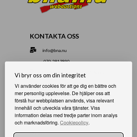
KONTAKTA OSS
info@bna.nu
070-2813890
Norrgårdsgatan 9a, 686 35 Sunne
Vi bryr oss om din integritet
Bjälverud 540, 68693 Sunne
Vi använder cookies för att ge dig en bättre och
mer personlig upplevelse. De hjälper oss att
förstå hur webbplatsen används, visa relevant
HJÄLPSAMMA SIDOR
innehåll och utveckla våra tjänster. Viss
information delas med tredje parter inom analys
Något du vill sälja?
och marknadsföring.
Cookiepolicy
.
Att köpa från oss
Om oss