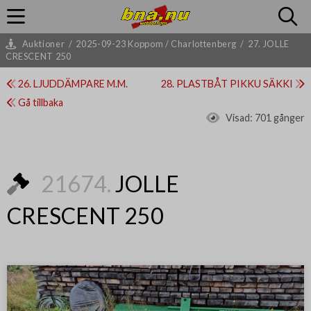
Auktioner
/
2025-09-23 Koppom / Charlottenberg
/
27. JOLLE
CRESCENT 250
26. LJUDDÄMPARE M.M.
28. PLASTBÅT PIKKU SÄKKI
Gå tillbaka
Visad:
701 gånger
21674.
JOLLE
CRESCENT 250