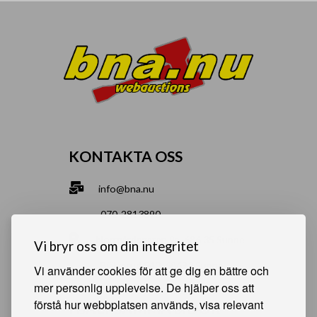
KONTAKTA OSS
info@bna.nu
070-2813890
Norrgårdsgatan 9a, 686 35 Sunne
Vi bryr oss om din integritet
Bjälverud 540, 68693 Sunne
Vi använder cookies för att ge dig en bättre och
mer personlig upplevelse. De hjälper oss att
förstå hur webbplatsen används, visa relevant
HJÄLPSAMMA SIDOR