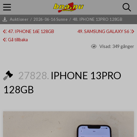
Auktioner
/
2026-06-16 Sunne
/
48. IPHONE 13PRO 128GB
47. IPHONE 16E 128GB
49. SAMSUNG GALAXY S6
Gå tillbaka
Visad:
349 gånger
27828.
IPHONE 13PRO
128GB