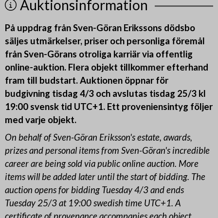
Auktionsinformation
På uppdrag från Sven-Göran Erikssons dödsbo
säljes utmärkelser, priser och personliga föremål
från Sven-Görans otroliga karriär via offentlig
online-auktion. Flera objekt tillkommer efterhand
fram till budstart. Auktionen öppnar för
budgivning tisdag 4/3 och avslutas tisdag 25/3 kl
19:00 svensk tid UTC+1. Ett proveniensintyg följer
med varje objekt.
On behalf of Sven-Göran Eriksson's estate, awards,
prizes and personal items from Sven-Göran's incredible
career are being sold via public online auction. More
items will be added later until the start of bidding. The
auction opens for bidding Tuesday 4/3 and ends
Tuesday 25/3 at 19:00 swedish time UTC+1.
A
certificate of provenance accompanies each object.