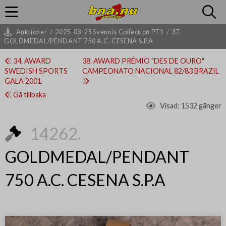
Auktioner
/
2025-03-25 Svennis Collection PT1
/
37.
GOLDMEDAL/PENDANT 750 A.C. CESENA S.P.A
34. AWARD
38. AWARD PRÉMIO "DES DE OURO"
SWEDISH SPORTS
CAMPEONATO NACIONAL 82/83 BRAZIL
GALA 2001
Gå tillbaka
Visad:
1532 gånger
14262.
GOLDMEDAL/PENDANT
750 A.C. CESENA S.P.A