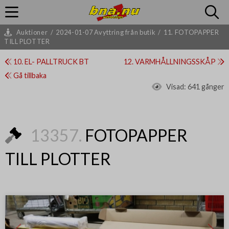
Auktioner
/
2024-01-07 Avyttring från butik
/
11. FOTOPAPPER
TILL PLOTTER
10. EL- PALLTRUCK BT
12. VARMHÅLLNINGSSKÅP
Gå tillbaka
Visad:
641 gånger
13357.
FOTOPAPPER
TILL PLOTTER