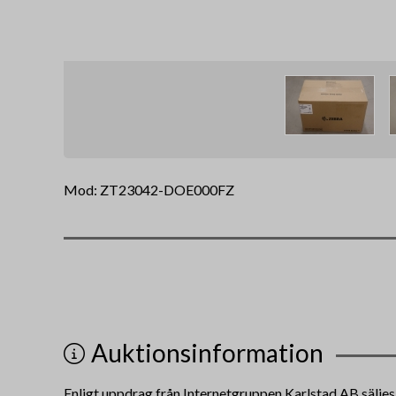
Mod: ZT23042-DOE000FZ
Auktionsinformation
Enligt uppdrag från
Internetgruppen Karlstad AB
säljes