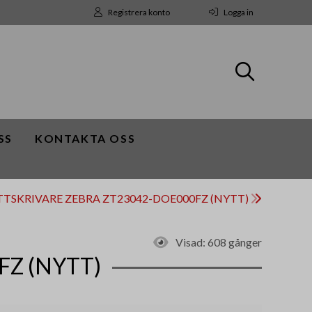
Registrera konto
Logga in
SS
KONTAKTA OSS
ETTSKRIVARE ZEBRA ZT23042-DOE000FZ (NYTT)
Visad:
608 gånger
FZ (NYTT)