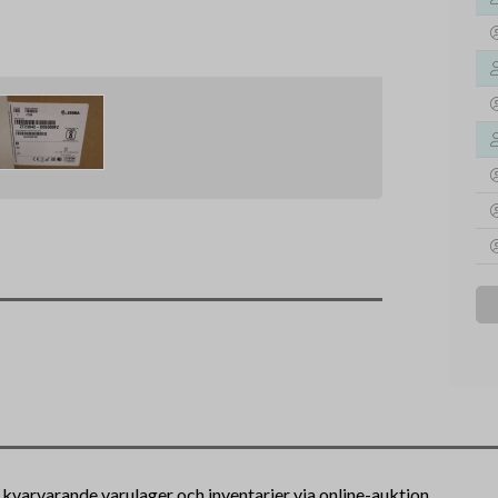
 kvarvarande varulager och inventarier via online-auktion.