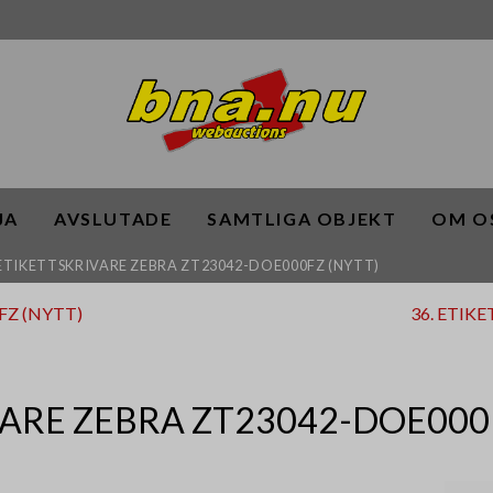
JA
AVSLUTADE
SAMTLIGA OBJEKT
OM O
 ETIKETTSKRIVARE ZEBRA ZT23042-DOE000FZ (NYTT)
FZ (NYTT)
36. ETIK
ARE ZEBRA ZT23042-DOE000