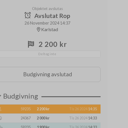
Objektet avslutas
Avslutat Rop
26 November 2024 14:37
Karlstad
2 200 kr
Deltog inte
Budgivning avslutad
Budgivning
59235
2 200 kr
Tis 26 2024
14:35
24367
2 000 kr
Tis 26 2024
14:33
59235
1 900 kr
Tis 26 2024
14:33