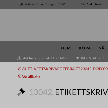
Nästa auktion:
11 augusti 14:00
Budnotiser
HEM
KÖPA
SÄL
Auktioner
/
2024-11-26 AVVECKLING KARLSTAD
/
35.
34. ETIKETTSKRIVARE ZEBRA ZT23042-DOE000
Gå tillbaka
13042.
ETIKETTSKRIV