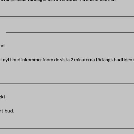
ud.
tt nytt bud inkommer inom de sista 2 minuterna förlängs budtiden ti
ekt
.
rt bud.