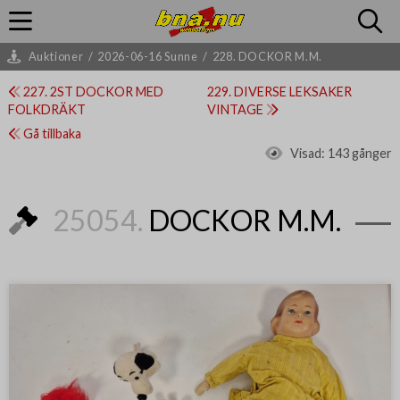
Auktioner
/
2026-06-16 Sunne
/
228. DOCKOR M.M.
227. 2ST DOCKOR MED
229. DIVERSE LEKSAKER
FOLKDRÄKT
VINTAGE
Gå tillbaka
Visad:
143 gånger
25054.
DOCKOR M.M.