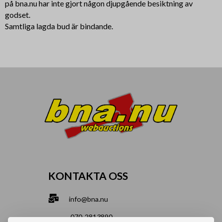
på bna.nu har inte gjort någon djupgående besiktning av
godset.
Samtliga lagda bud är bindande.
KONTAKTA OSS
info@bna.nu
070-2813890