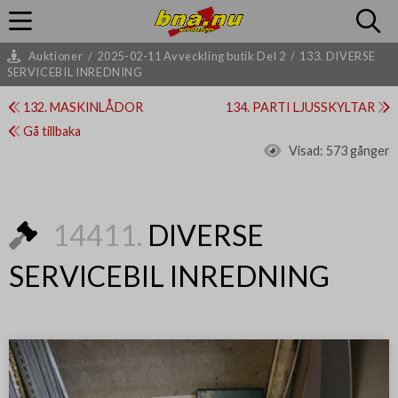
Auktioner
/
2025-02-11 Avveckling butik Del 2
/
133. DIVERSE
SERVICEBIL INREDNING
132. MASKINLÅDOR
134. PARTI LJUSSKYLTAR
Gå tillbaka
Visad:
573 gånger
14411.
DIVERSE
SERVICEBIL INREDNING