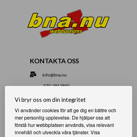
KONTAKTA OSS
info@bna.nu
070-2813890
Norrgårdsgatan 9a, 686 35 Sunne
Vi bryr oss om din integritet
Bjälverud 540, 68693 Sunne
Vi använder cookies för att ge dig en bättre och
mer personlig upplevelse. De hjälper oss att
förstå hur webbplatsen används, visa relevant
HJÄLPSAMMA SIDOR
innehåll och utveckla våra tjänster. Viss