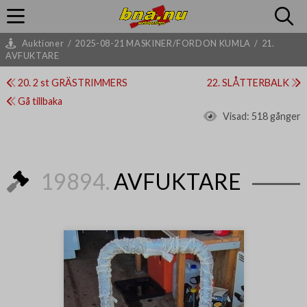
Auktioner
/
2025-08-21 MASKINER/FORDON KUMLA
/
21.
AVFUKTARE
20. 2 st GRÄSTRIMMERS
22. SLÅTTERBALK
Gå tillbaka
Visad:
518 gånger
19894.
AVFUKTARE