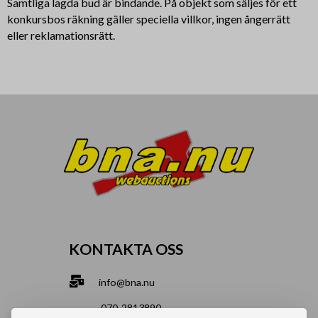
Samtliga lagda bud är bindande. På objekt som säljes för ett
konkursbos räkning gäller speciella villkor, ingen ångerrätt
eller reklamationsrätt.
KONTAKTA OSS
info@bna.nu
070-2813890