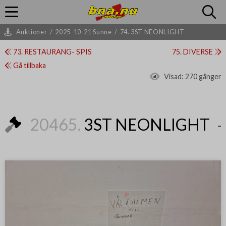
Auktioner
/
2025-10-21 Sunne
/
74. 3ST NEONLIGHT
73. RESTAURANG- SPIS
75. DIVERSE
Gå tillbaka
Visad:
270 gånger
20465.
3ST NEONLIGHT