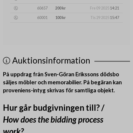
60657
200 kr
Fre 09 2025
14:21
60001
100 kr
Tis 29 2025
15:47
Auktionsinformation
På uppdrag från Sven-Göran Erikssons dödsbo
säljes möbler och memorabilier. På begäran kan
proveniens-intyg skrivas för samtliga objekt.
Hur går budgivningen till? /
How does the bidding process
work?