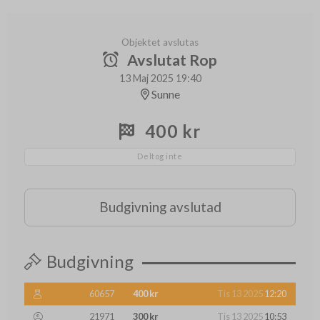
Objektet avslutas
Avslutat Rop
13 Maj 2025 19:40
Sunne
400 kr
Deltog inte
Budgivning avslutad
Budgivning
60657
400 kr
Tis 13 2025
12:20
21971
300 kr
Tis 13 2025
10:53