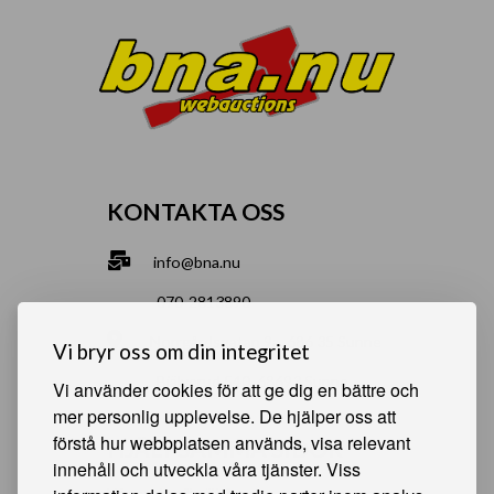
KONTAKTA OSS
info@bna.nu
070-2813890
Norrgårdsgatan 9a, 686 35 Sunne
Vi bryr oss om din integritet
Bjälverud 540, 68693 Sunne
Vi använder cookies för att ge dig en bättre och
mer personlig upplevelse. De hjälper oss att
förstå hur webbplatsen används, visa relevant
HJÄLPSAMMA SIDOR
innehåll och utveckla våra tjänster. Viss
Något du vill sälja?