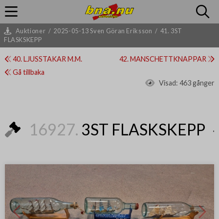
Auktioner
/
2025-05-13 Sven Göran Eriksson
/
41. 3ST
FLASKSKEPP
40. LJUSSTAKAR M.M.
42. MANSCHETTKNAPPAR
Gå tillbaka
Visad:
463 gånger
16927.
3ST FLASKSKEPP