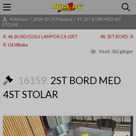
Auktioner
/
2024-03-20 Filipstad
/
47. 2ST BORD MED 4ST
STOLAR
46. BORD/GOLV LAMPOR CA 10ST
48. 3ST BORD
Gå tillbaka
Visad:
362 gånger
16159.
2ST BORD MED
4ST STOLAR