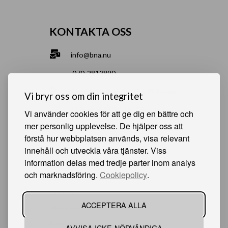
KONTAKTA OSS
info@bna.nu
070-2813890
Norrgårdsgatan 9a, 686 35 Sunne
Vi bryr oss om din integritet
Bjälverud 540, 68693 Sunne
Vi använder cookies för att ge dig en bättre och
mer personlig upplevelse. De hjälper oss att
förstå hur webbplatsen används, visa relevant
HJÄLPSAMMA SIDOR
innehåll och utveckla våra tjänster. Viss
information delas med tredje parter inom analys
Något du vill sälja?
och marknadsföring.
Cookiepolicy
.
Att köpa från oss
Om oss
ACCEPTERA ALLA
Våra auktioner
Kundservice
AVVISA ICKE-NÖDVÄNDIGA