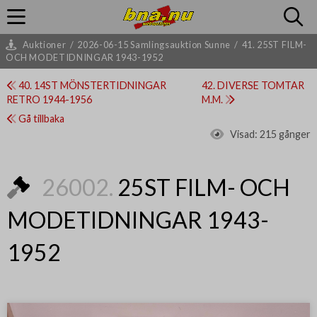
Auktioner
/
2026-06-15 Samlingsauktion Sunne
/
41. 25ST FILM-
OCH MODETIDNINGAR 1943-1952
40. 14ST MÖNSTERTIDNINGAR
42. DIVERSE TOMTAR
RETRO 1944-1956
M.M.
Gå tillbaka
Visad:
215 gånger
26002.
25ST FILM- OCH
MODETIDNINGAR 1943-
1952