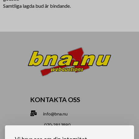
Samtliga lagda bud är bindande.
KONTAKTA OSS
info@bna.nu
070-2813890
Norrgårdsgatan 9a, 686 35 Sunne