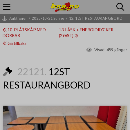
Auktioner
/
2025-10-21 Sunne
/
12. 12ST RESTAURANGBORD
10. PLÅTSKÅP MED
13. LÄSK + ENERGIDRYCKER
DÖRRAR
(296ST)
Gå tillbaka
Visad:
459 gånger
22121.
12ST
RESTAURANGBORD