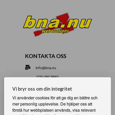
KONTAKTA OSS
info@bna.nu
070-2813890
Norrgårdsgatan 9a, 686 35 Sunne
Vi bryr oss om din integritet
Bjälverud 540, 68693 Sunne
Vi använder cookies för att ge dig en bättre och
mer personlig upplevelse. De hjälper oss att
förstå hur webbplatsen används, visa relevant
HJÄLPSAMMA SIDOR