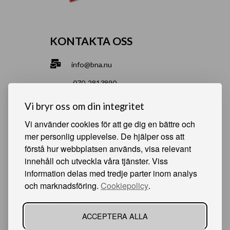
KONTAKTA OSS
info@bna.nu
070-2813890
Norrgårdsgatan 9a, 686 35 Sunne
Vi bryr oss om din integritet
Bjälverud 540, 68693 Sunne
Vi använder cookies för att ge dig en bättre och
mer personlig upplevelse. De hjälper oss att
förstå hur webbplatsen används, visa relevant
HJÄLPSAMMA SIDOR
innehåll och utveckla våra tjänster. Viss
information delas med tredje parter inom analys
Något du vill sälja?
och marknadsföring.
Cookiepolicy
.
Att köpa från oss
Om oss
ACCEPTERA ALLA
Våra auktioner