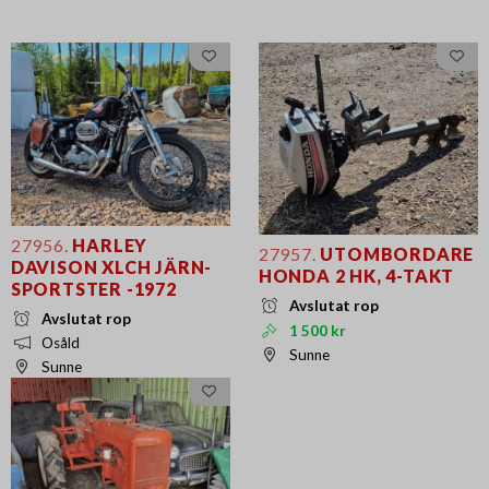
27956.
HARLEY
27957.
UTOMBORDARE
DAVISON XLCH JÄRN-
HONDA 2 HK, 4-TAKT
SPORTSTER -1972
Avslutat rop
Avslutat rop
1 500 kr
Osåld
Sunne
Sunne