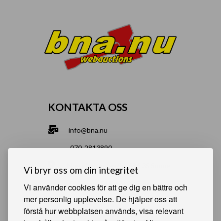
KONTAKTA OSS
info@bna.nu
070-2813890
Norrgårdsgatan 9a, 686 35 Sunne
Vi bryr oss om din integritet
Bjälverud 540, 68693 Sunne
Vi använder cookies för att ge dig en bättre och
mer personlig upplevelse. De hjälper oss att
förstå hur webbplatsen används, visa relevant
HJÄLPSAMMA SIDOR