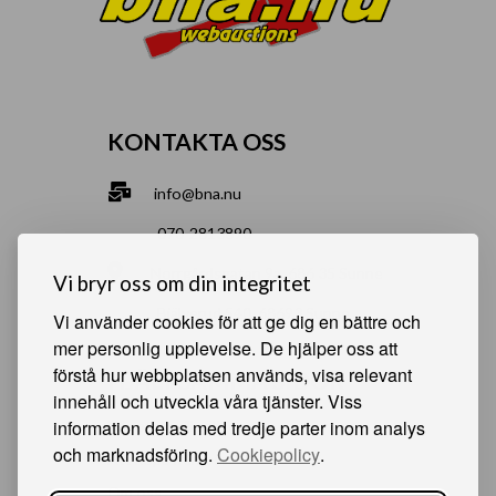
KONTAKTA OSS
info@bna.nu
070-2813890
Norrgårdsgatan 9a, 686 35 Sunne
Vi bryr oss om din integritet
Bjälverud 540, 68693 Sunne
Vi använder cookies för att ge dig en bättre och
mer personlig upplevelse. De hjälper oss att
förstå hur webbplatsen används, visa relevant
HJÄLPSAMMA SIDOR
innehåll och utveckla våra tjänster. Viss
information delas med tredje parter inom analys
Något du vill sälja?
och marknadsföring.
Cookiepolicy
.
Att köpa från oss
Om oss