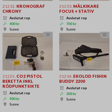
21232.
KRONOGRAF
21233.
MÅLKIKARE
CHRONY
FOCUS + STATIV
Avslutat rop
Avslutat rop
400 kr
700 kr
Sunne
Sunne
21225.
CO2 PISTOL
21234.
EKOLOD FISHIN
BERETTA INKL
BUDDY 2200
RÖDPUNKTSIKTE
Avslutat rop
Avslutat rop
300 kr
900 kr
Sunne
Sunne