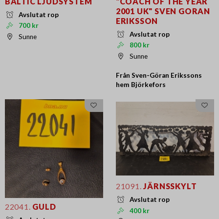
BALTIC LJUDSYSTEM
"COACH OF THE YEAR
2001 UK" SVEN GORAN
Avslutat rop
ERIKSSON
700 kr
Avslutat rop
Sunne
800 kr
Sunne
Från Sven-Göran Erikssons
hem Björkefors
21091.
JÄRNSSKYLT
Avslutat rop
22041.
GULD
400 kr