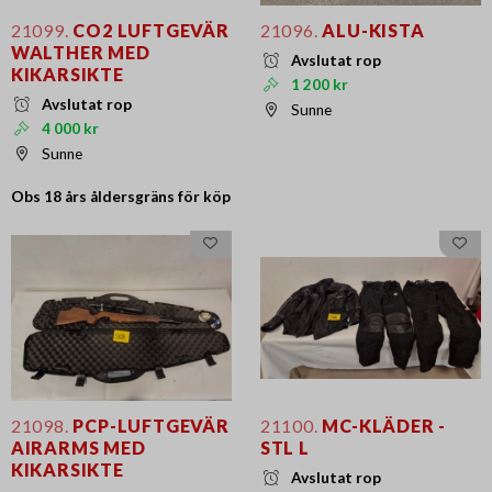
21099.
CO2 LUFTGEVÄR
21096.
ALU-KISTA
WALTHER MED
Avslutat rop
KIKARSIKTE
1 200 kr
Avslutat rop
Sunne
4 000 kr
Sunne
Obs 18 års
åldersgräns för köp
21098.
PCP-LUFTGEVÄR
21100.
MC-KLÄDER -
AIRARMS MED
STL L
KIKARSIKTE
Avslutat rop