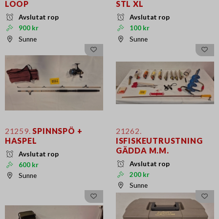
LOOP
STL XL
Avslutat rop
Avslutat rop
900 kr
100 kr
Sunne
Sunne
21259.
SPINNSPÖ +
21262.
HASPEL
ISFISKEUTRUSTNING
GÄDDA M.M.
Avslutat rop
Avslutat rop
600 kr
200 kr
Sunne
Sunne