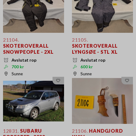
21104.
21105.
SKOTEROVERALL
SKOTEROVERALL
SNOWPEOPLE - 2XL
LYNGSØE - STL XL
Avslutat rop
Avslutat rop
700 kr
600 kr
Sunne
Sunne
12831.
SUBARU
21106.
HANDGJORD