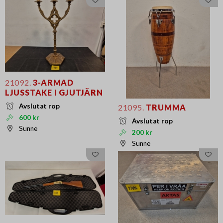
21092.
3-ARMAD
LJUSSTAKE I GJUTJÄRN
Avslutat rop
21095.
TRUMMA
600 kr
Avslutat rop
Sunne
200 kr
Sunne