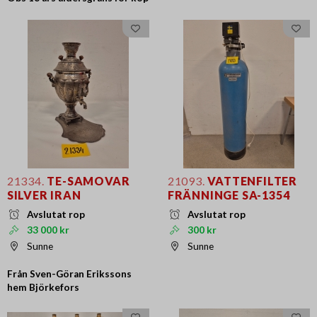
21334.
TE-SAMOVAR
21093.
VATTENFILTER
SILVER IRAN
FRÄNNINGE SA-1354
Avslutat rop
Avslutat rop
33 000 kr
300 kr
Sunne
Sunne
Från Sven-Göran Erikssons
hem Björkefors