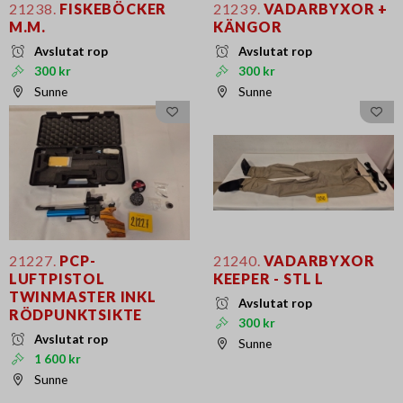
21238.
FISKEBÖCKER
21239.
VADARBYXOR +
M.M.
KÄNGOR
Avslutat rop
Avslutat rop
300 kr
300 kr
Sunne
Sunne
21227.
PCP-
21240.
VADARBYXOR
LUFTPISTOL
KEEPER - STL L
TWINMASTER INKL
Avslutat rop
RÖDPUNKTSIKTE
300 kr
Avslutat rop
Sunne
1 600 kr
Sunne