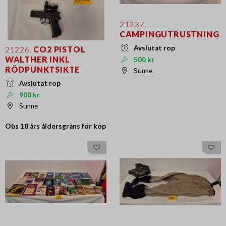
21237.
CAMPINGUTRUSTNING
Avslutat rop
21226.
CO2 PISTOL
WALTHER INKL
500 kr
RÖDPUNKTSIKTE
Sunne
Avslutat rop
900 kr
Sunne
Obs 18 års
åldersgräns för köp