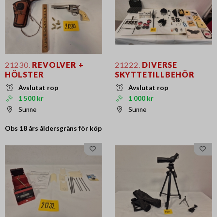
21230.
REVOLVER +
21222.
DIVERSE
HÖLSTER
SKYTTETILLBEHÖR
Avslutat rop
Avslutat rop
1 500 kr
1 000 kr
Sunne
Sunne
Obs 18 års
åldersgräns för köp