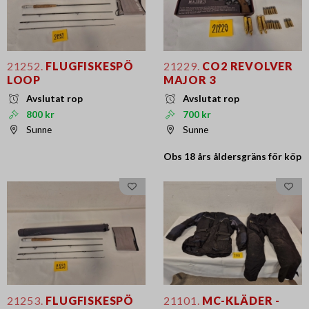
21252.
FLUGFISKESPÖ
21229.
CO2 REVOLVER
LOOP
MAJOR 3
Avslutat rop
Avslutat rop
800 kr
700 kr
Sunne
Sunne
Obs 18 års
åldersgräns för köp
21253.
FLUGFISKESPÖ
21101.
MC-KLÄDER -