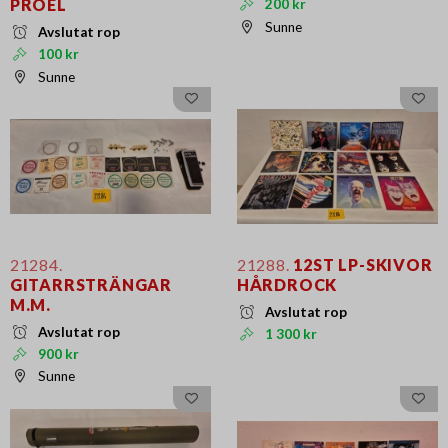
PROEL
200 kr
Sunne
Avslutat rop
100 kr
Sunne
21284.
21288.
12ST LP-SKIVOR
GITARRSTRÄNGAR
HÅRDROCK
M.M.
Avslutat rop
Avslutat rop
1 300 kr
900 kr
Sunne