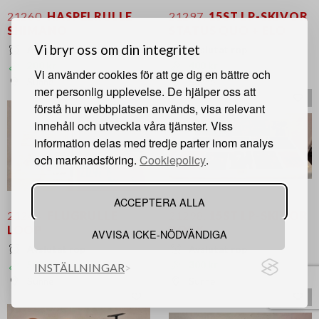
21260.
HASPELRULLE
21297.
15ST LP-SKIVOR
SHIMANO
STATUS QUO + ELO
Vi bryr oss om din integritet
Avslutat rop
Avslutat rop
200 kr
400 kr
Vi använder cookies för att ge dig en bättre och
Sunne
Sunne
mer personlig upplevelse. De hjälper oss att
förstå hur webbplatsen används, visa relevant
innehåll och utveckla våra tjänster. Viss
information delas med tredje parter inom analys
och marknadsföring.
Cookiepolicy
.
ACCEPTERA ALLA
21244.
FLUGRULLE
21298.
15ST LP-SKIVOR
LOOP
ROCK
AVVISA ICKE-NÖDVÄNDIGA
Avslutat rop
Avslutat rop
500 kr
300 kr
INSTÄLLNINGAR
Sunne
Sunne