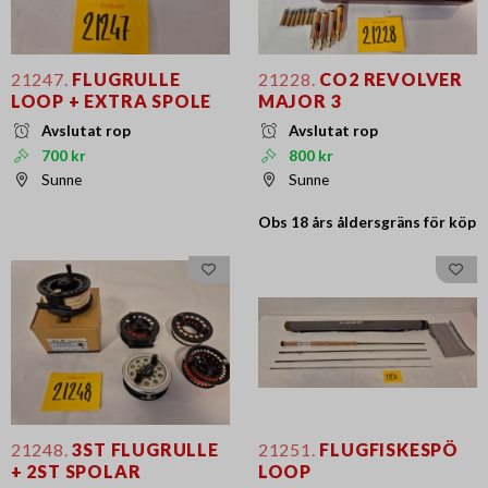
21247.
FLUGRULLE
21228.
CO2 REVOLVER
LOOP + EXTRA SPOLE
MAJOR 3
Avslutat rop
Avslutat rop
700 kr
800 kr
Sunne
Sunne
Obs 18 års
åldersgräns för köp
21248.
3ST FLUGRULLE
21251.
FLUGFISKESPÖ
+ 2ST SPOLAR
LOOP