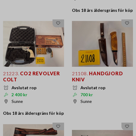
Obs 18 års
åldersgräns för köp
21223.
CO2 REVOLVER
21108.
HANDGJORD
COLT
KNIV
Avslutat rop
Avslutat rop
2 400 kr
700 kr
Sunne
Sunne
Obs 18 års
åldersgräns för köp