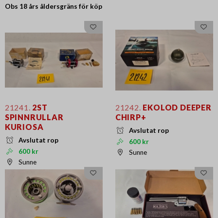
Obs 18 års
åldersgräns för köp
21241.
2ST
21242.
EKOLOD DEEPER
SPINNRULLAR
CHIRP+
KURIOSA
Avslutat rop
Avslutat rop
600 kr
600 kr
Sunne
Sunne