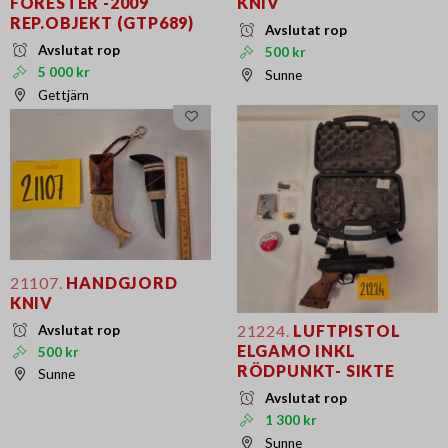
FORESTER -2009
KNIV
REP.OBJEKT (GTP689)
Avslutat rop
Avslutat rop
500 kr
5 000 kr
Sunne
Gettjärn
21107.
HANDGJORD
KNIV
21224.
LUFTPISTOL
Avslutat rop
ELGAMO INKL
500 kr
RÖDPUNKT- SIKTE
Sunne
Avslutat rop
1 300 kr
Sunne