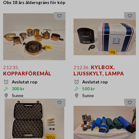
Obs 18 års
åldersgräns för köp
21235.
21236.
KYLBOX,
KOPPARFÖREMÅL
LJUSSKYLT, LAMPA
Avslutat rop
Avslutat rop
300 kr
500 kr
Sunne
Sunne