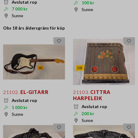
Avslutat rop
100 kr
7 000 kr
Sunne
Sunne
Obs 18 års
åldersgräns för köp
21102.
EL-GITARR
21103.
CITTRA
HARPELEIK
Avslutat rop
Avslutat rop
1 000 kr
200 kr
Sunne
Sunne