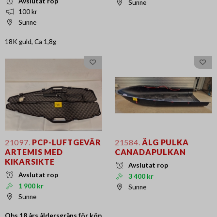
Avslutat rop
Sunne
100 kr
Sunne
18K guld, Ca 1,8g
21097.
PCP-LUFTGEVÄR
21584.
ÄLG PULKA
ARTEMIS MED
CANADAPULKAN
KIKARSIKTE
Avslutat rop
Avslutat rop
3 400 kr
1 900 kr
Sunne
Sunne
Obs 18 års
åldersgräns för köp