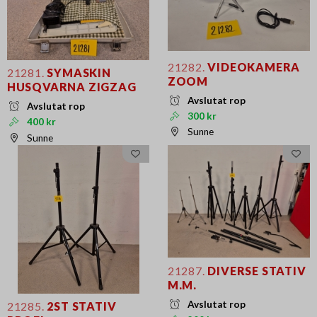
21282.
VIDEOKAMERA
21281.
SYMASKIN
ZOOM
HUSQVARNA ZIGZAG
Avslutat rop
Avslutat rop
300 kr
400 kr
Sunne
Sunne
21287.
DIVERSE STATIV
M.M.
Avslutat rop
21285.
2ST STATIV