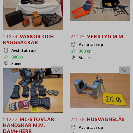
21274.
VÄSKOR OCH
21275.
VERKTYG M.M.
RYGGSÄCKAR
Avslutat rop
Avslutat rop
300 kr
300 kr
Sunne
Sunne
21277.
MC-STÖVLAR,
21278.
HUSVAGNSLÅS
HANDSKAR M.M.
Avslutat rop
DAM+HERR