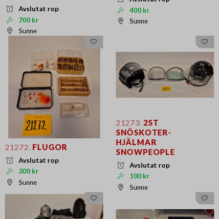
Avslutat rop
400 kr
700 kr
Sunne
Sunne
21273.
2ST
SNÖSKOTER-
HJÄLMAR
21272.
FLUGOR
SNOWPEOPLE
Avslutat rop
Avslutat rop
300 kr
100 kr
Sunne
Sunne