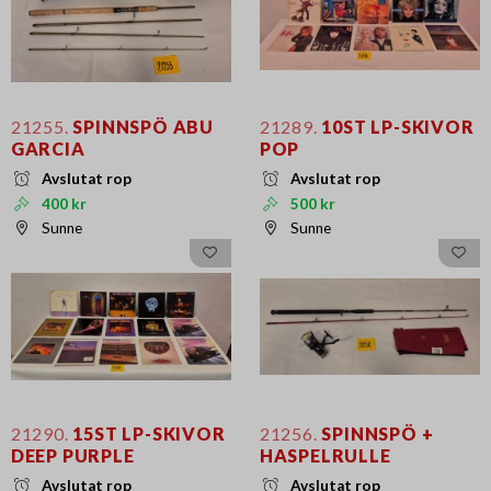
21255.
SPINNSPÖ ABU
21289.
10ST LP-SKIVOR
GARCIA
POP
Avslutat rop
Avslutat rop
400 kr
500 kr
Sunne
Sunne
21290.
15ST LP-SKIVOR
21256.
SPINNSPÖ +
DEEP PURPLE
HASPELRULLE
Avslutat rop
Avslutat rop