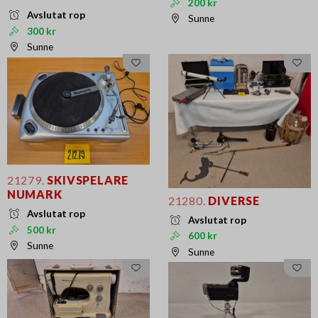
200 kr
Avslutat rop
Sunne
300 kr
Sunne
21279.
SKIVSPELARE
NUMARK
21280.
DIVERSE
Avslutat rop
Avslutat rop
500 kr
600 kr
Sunne
Sunne