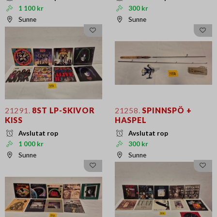
1 100 kr
300 kr
Sunne
Sunne
21291.
8ST LP-SKIVOR
21258.
SPINNSPÖ +
KISS
HASPEL
Avslutat rop
Avslutat rop
1 000 kr
300 kr
Sunne
Sunne