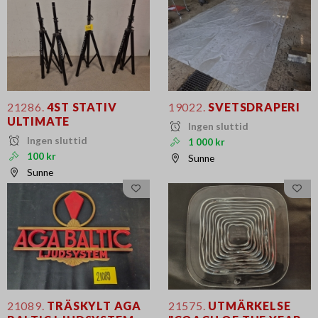
21286.
4ST STATIV
19022.
SVETSDRAPERI
ULTIMATE
Ingen sluttid
Ingen sluttid
1 000 kr
100 kr
Sunne
Sunne
21089.
TRÄSKYLT AGA
21575.
UTMÄRKELSE