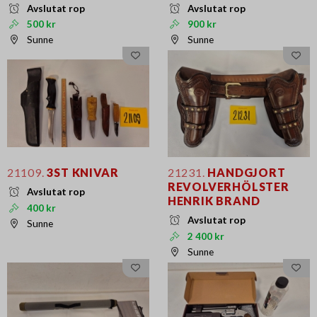
Avslutat rop
Avslutat rop
500 kr
900 kr
Sunne
Sunne
21109.
3ST KNIVAR
21231.
HANDGJORT
REVOLVERHÖLSTER
Avslutat rop
HENRIK BRAND
400 kr
Avslutat rop
Sunne
2 400 kr
Sunne