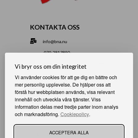
KONTAKTA OSS
info@bna.nu
070-2813890
Norrgårdsgatan 9a, 686 35 Sunne
Vi bryr oss om din integritet
Bjälverud 540, 68693 Sunne
Vi använder cookies för att ge dig en bättre och
mer personlig upplevelse. De hjälper oss att
förstå hur webbplatsen används, visa relevant
HJÄLPSAMMA SIDOR
innehåll och utveckla våra tjänster. Viss
information delas med tredje parter inom analys
Något du vill sälja?
och marknadsföring.
Cookiepolicy
.
Att köpa från oss
Om oss
ACCEPTERA ALLA
Våra auktioner