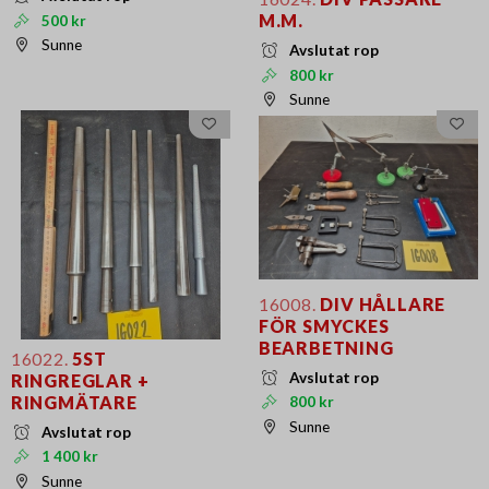
M.M.
500 kr
Sunne
Avslutat rop
800 kr
Sunne
16008.
DIV HÅLLARE
FÖR SMYCKES
BEARBETNING
16022.
5ST
Avslutat rop
RINGREGLAR +
RINGMÄTARE
800 kr
Sunne
Avslutat rop
1 400 kr
Sunne