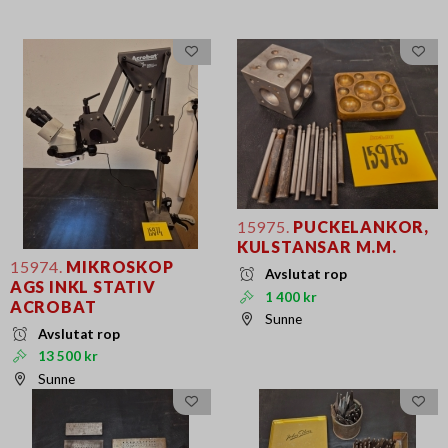
15975.
PUCKELANKOR,
KULSTANSAR M.M.
15974.
MIKROSKOP
Avslutat rop
AGS INKL STATIV
1 400 kr
ACROBAT
Sunne
Avslutat rop
13 500 kr
Sunne