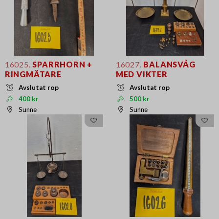
16025.
SPARRHORN +
16027.
BALANSVÅG
RINGMÄTARE
MED VIKTER
Avslutat rop
Avslutat rop
400 kr
500 kr
Sunne
Sunne