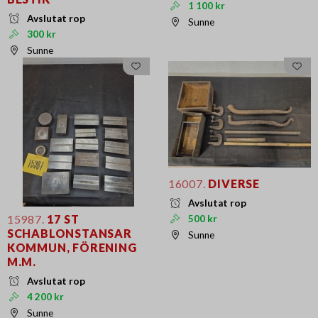
1 100 kr
Avslutat rop
Sunne
300 kr
Sunne
16007.
DIVERSE
Avslutat rop
15987.
17 ST
500 kr
SCHABLONSTANSAR
Sunne
KOMMUN, FÖRENING
M.M.
Avslutat rop
4 200 kr
Sunne