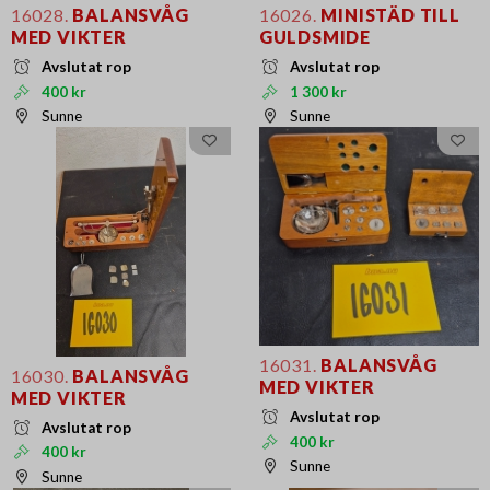
16028.
BALANSVÅG
16026.
MINISTÄD TILL
MED VIKTER
GULDSMIDE
Avslutat rop
Avslutat rop
400 kr
1 300 kr
Sunne
Sunne
16031.
BALANSVÅG
16030.
BALANSVÅG
MED VIKTER
MED VIKTER
Avslutat rop
Avslutat rop
400 kr
400 kr
Sunne
Sunne