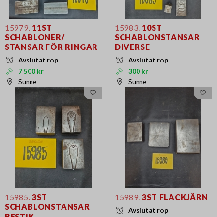
15979.
11ST
15983.
10ST
SCHABLONER/
SCHABLONSTANSAR
STANSAR FÖR RINGAR
DIVERSE
Avslutat rop
Avslutat rop
7 500 kr
300 kr
Sunne
Sunne
15985.
3ST
15989.
3ST FLACKJÄRN
SCHABLONSTANSAR
Avslutat rop
BESTIK