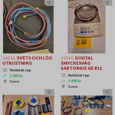
16032.
SVETS OCH LÖD
15760.
DIGITAL
UTRUSTNING
SMYCKESVÅG
SARTORIUS GE 811
Avslutat rop
Avslutat rop
1 000 kr
1 400 kr
Sunne
Sunne