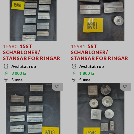
15980.
15ST
15981.
5ST
SCHABLONER/
SCHABLONER/
STANSAR FÖR RINGAR
STANSAR FÖR RINGAR
Avslutat rop
Avslutat rop
3 000 kr
1 800 kr
Sunne
Sunne