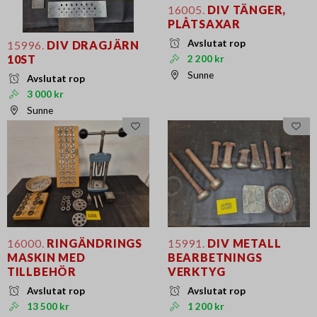
16005.
DIV TÄNGER,
PLÅTSAXAR
Avslutat rop
15996.
DIV DRAGJÄRN
10ST
2 200 kr
Sunne
Avslutat rop
3 000 kr
Sunne
16000.
RINGÄNDRINGS
15991.
DIV METALL
MASKIN MED
BEARBETNINGS
TILLBEHÖR
VERKTYG
Avslutat rop
Avslutat rop
13 500 kr
1 200 kr