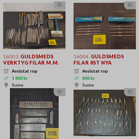
16003.
GULDSMEDS
16004.
GULDSMEDS
VERKTYG FILAR M.M.
FILAR 8ST NYA
Avslutat rop
Avslutat rop
1 800 kr
800 kr
Sunne
Sunne