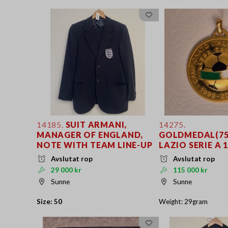
14185.
SUIT ARMANI,
14275.
MANAGER OF ENGLAND,
GOLDMEDAL(75
NOTE WITH TEAM LINE-UP
LAZIO SERIE A 
Avslutat rop
Avslutat rop
29 000 kr
115 000 kr
Sunne
Sunne
Size: 50
Weight: 29gram