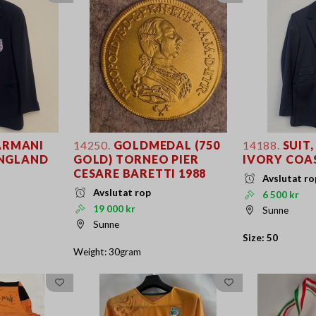
ARMANI
14250.
GOLDMEDAL (750
14188.
SUIT
ENGLAND
GOLD) TORNEO PIER
IVORY COA
CESARE BARETTI 1988
Avslutat ro
Avslutat rop
6 500 kr
19 000 kr
Sunne
Sunne
Size: 50
Weight: 30gram