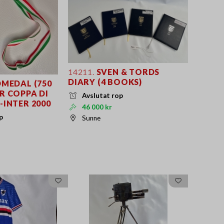
14211.
SVEN & TORDS
DIARY (4 BOOKS)
MEDAL (750
R COPPA DI
Avslutat rop
-INTER 2000
46 000 kr
p
Sunne