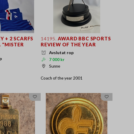
Y + 2 SCARFS
14195.
AWARD BBC SPORTS
 "MISTER
REVIEW OF THE YEAR
Avslutat rop
p
7 000 kr
Sunne
Coach of the year 2001