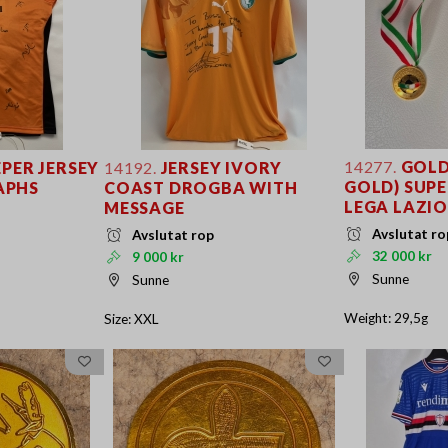
14277.
GOLD
PER JERSEY
14192.
JERSEY IVORY
GOLD) SUPE
APHS
COAST DROGBA WITH
LEGA LAZIO
MESSAGE
Avslutat ro
Avslutat rop
32 000 kr
9 000 kr
Sunne
Sunne
Weight: 29,5g
Size: XXL