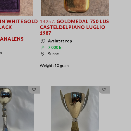
 IN WHITEGOLD
14257.
GOLDMEDAL 750 LUS
LACK
CASTELDELPIANO LUGLIO
1987
ANALENS
Avslutat rop
S
7 000 kr
p
Sunne
Weight: 10 gram