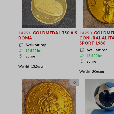
14251.
GOLDMEDAL 750 A.S
14253.
GOLDMED
ROMA
CONI-RAI-ALIT
SPORT 1986
Avslutat rop
Avslutat rop
12 500 kr
15 500 kr
Sunne
Sunne
Weight: 13,5gram
Weight: 20gram