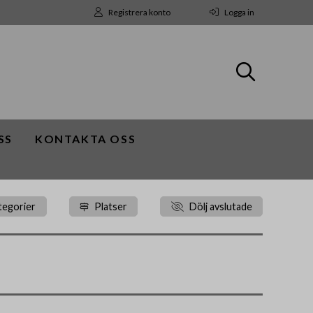
Registrera konto
Logga in
SS
KONTAKTA OSS
tegorier
Platser
Dölj avslutade