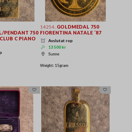
14254.
GOLDMEDAL 750
/PENDANT 750
FIORENTINA NATALE ´87
 CLUB C PIANO
Avslutat rop
13 500 kr
p
Sunne
Weight: 15gram