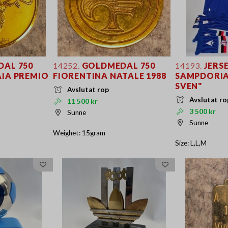
AL 750
14252.
GOLDMEDAL 750
14193.
JERSE
AIA PREMIO
FIORENTINA NATALE 1988
SAMPDORIA
SVEN"
Avslutat rop
Avslutat ro
11 500 kr
3 500 kr
Sunne
Sunne
Weighet: 15gram
Size: L,L,M