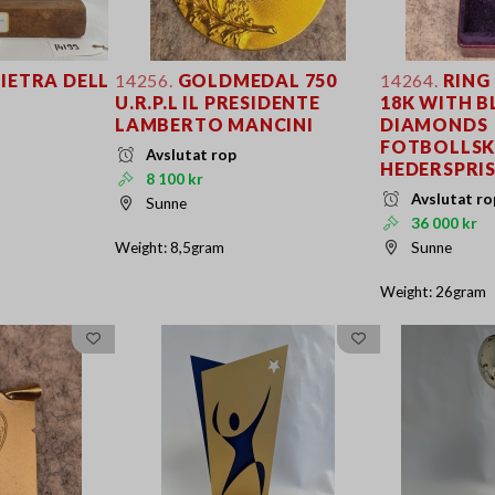
IETRA DELL
14256.
GOLDMEDAL 750
14264.
RING
U.R.P.L IL PRESIDENTE
18K WITH B
LAMBERTO MANCINI
DIAMONDS
FOTBOLLSK
Avslutat rop
HEDERSPRI
8 100 kr
Avslutat ro
Sunne
36 000 kr
Weight: 8,5gram
Sunne
Weight: 26gram