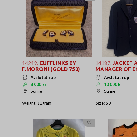
14249.
CUFFLINKS BY
14187.
JACKET 
F.MORONI (GOLD 750)
MANAGER OF 
Avslutat rop
Avslutat rop
8 000 kr
10 000 kr
Sunne
Sunne
Weight: 11gram
Size: 50