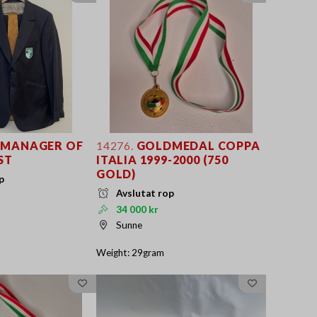
, MANAGER OF
14276.
GOLDMEDAL COPPA
ST
ITALIA 1999-2000 (750
GOLD)
p
Avslutat rop
34 000 kr
Sunne
Weight: 29gram