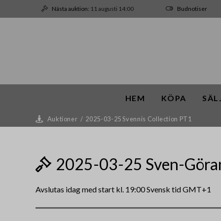
Nästa auktion:
11 augusti 14:00
Budnotiser
HEM
KÖPA
SÄL
Auktioner
/
2025-03-25 Svennis Collection PT1
2025-03-25 Sven-Göran 
Avslutas idag med start kl. 19:00 Svensk tid GMT+1