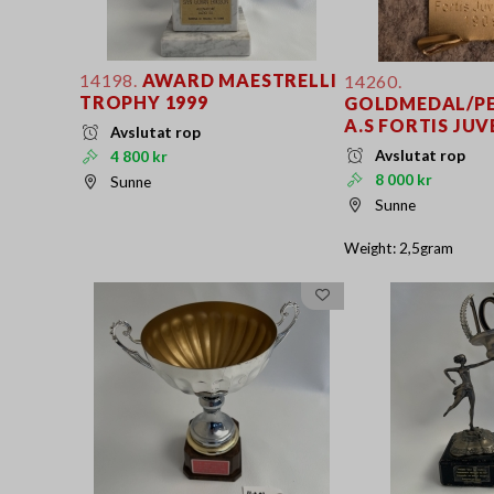
14198.
AWARD MAESTRELLI
14260.
TROPHY 1999
GOLDMEDAL/PE
A.S FORTIS JUV
Avslutat rop
Avslutat rop
4 800 kr
8 000 kr
Sunne
Sunne
Weight: 2,5gram