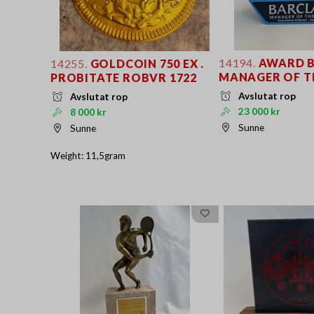
14194.
AWARD B
14255.
GOLDCOIN 750 EX .
MANAGER OF 
PROBITATE ROBVR 1722
Avslutat rop
Avslutat rop
23 000 kr
8 000 kr
Sunne
Sunne
Weight: 11,5gram