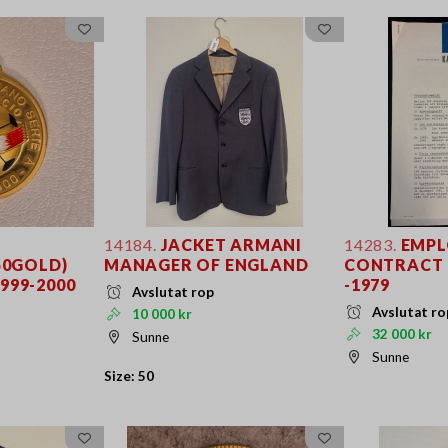
14184.
JACKET ARMANI
14283.
EMPL
0GOLD)
MANAGER OF ENGLAND
CONTRACT 
1999-2000
-1979
Avslutat rop
Avslutat ro
10 000 kr
32 000 kr
Sunne
Sunne
Size: 50