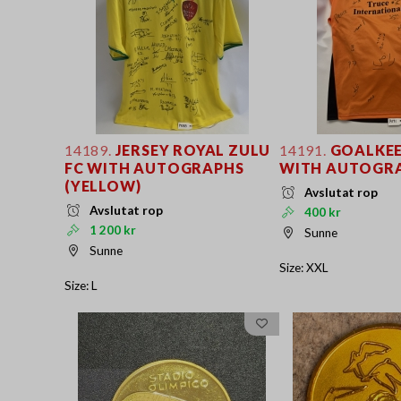
14189.
JERSEY ROYAL ZULU
14191.
GOALKEE
FC WITH AUTOGRAPHS
WITH AUTOGR
(YELLOW)
Avslutat rop
Avslutat rop
400 kr
1 200 kr
Sunne
Sunne
Size: XXL
Size: L