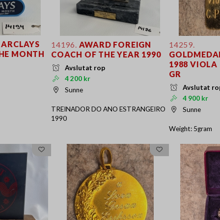
ARCLAYS
14196.
AWARD FOREIGN
14259.
THE MONTH
COACH OF THE YEAR 1990
GOLDMEDAL
1988 VIOLA
Avslutat rop
GR
4 200 kr
Avslutat ro
Sunne
4 900 kr
TREINADOR DO ANO ESTRANGEIRO
Sunne
1990
Weight: 5gram