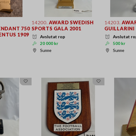
14200.
AWARD SWEDISH
14203.
AWAR
NDANT 750
SPORTS GALA 2001
GUILLARINI
ENTUS 1909
Avslutat rop
Avslutat ro
20 000 kr
500 kr
Sunne
Sunne