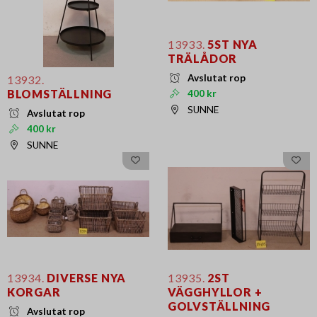
13933.
5ST NYA
TRÄLÅDOR
Avslutat rop
13932.
BLOMSTÄLLNING
400 kr
SUNNE
Avslutat rop
400 kr
SUNNE
13934.
DIVERSE NYA
13935.
2ST
KORGAR
VÄGGHYLLOR +
GOLVSTÄLLNING
Avslutat rop