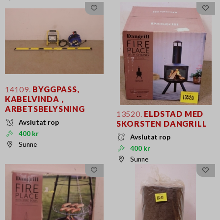
14109.
BYGGPASS,
KABELVINDA ,
ARBETSBELYSNING
13520.
ELDSTAD MED
Avslutat rop
SKORSTEN DANGRILL
400 kr
Avslutat rop
Sunne
400 kr
Sunne