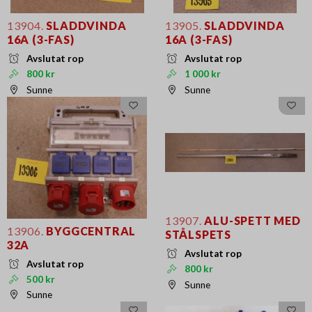
13904.
SLADDVINDA
13905.
SLADDVINDA
16A (3-FAS)
16A (3-FAS)
Avslutat rop
Avslutat rop
800 kr
1 000 kr
Sunne
Sunne
13907.
ALU-SPETT MED
13906.
BYGGCENTRAL
STÅLSPETS
32A
Avslutat rop
Avslutat rop
800 kr
500 kr
Sunne
Sunne