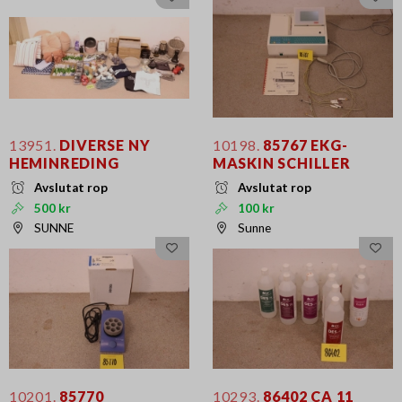
13951.
DIVERSE NY
10198.
85767 EKG-
HEMINREDING
MASKIN SCHILLER
Avslutat rop
Avslutat rop
500 kr
100 kr
SUNNE
Sunne
10201.
85770
10293.
86402 CA 11