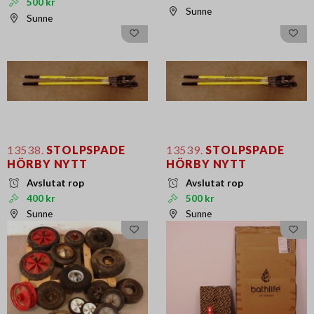
500 kr
Sunne
Sunne
13538.
STOLPSPADE
13539.
STOLPSPADE
HÖRBY NYTT
HÖRBY NYTT
Avslutat rop
Avslutat rop
400 kr
500 kr
Sunne
Sunne