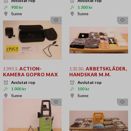
Avslutat rop
Avslutat rop
900 kr
1 300 kr
Sunne
Sunne
13953.
ACTION-
13530.
ARBETSKLÄDER,
KAMERA GOPRO MAX
HANDSKAR M.M.
Avslutat rop
Avslutat rop
1 000 kr
100 kr
Sunne
Sunne