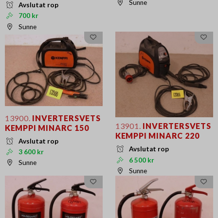
Sunne
Avslutat rop
700 kr
Sunne
13900.
INVERTERSVETS
13901.
INVERTERSVETS
KEMPPI MINARC 150
KEMPPI MINARC 220
Avslutat rop
Avslutat rop
3 600 kr
6 500 kr
Sunne
Sunne