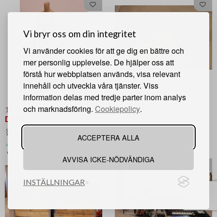
Vi bryr oss om din integritet
Vi använder cookies för att ge dig en bättre och
mer personlig upplevelse. De hjälper oss att
förstå hur webbplatsen används, visa relevant
innehåll och utveckla våra tjänster. Viss
13139.
GÄNGKLOPPA
RIDGID
information delas med tredje parter inom analys
och marknadsföring.
Cookiepolicy
.
Avslutat rop
12756.
SKYLTDOCKA
DAM
100 kr
Sunne
Avslutat rop
ACCEPTERA ALLA
500 kr
Sunne
AVVISA ICKE-NÖDVÄNDIGA
INSTÄLLNINGAR