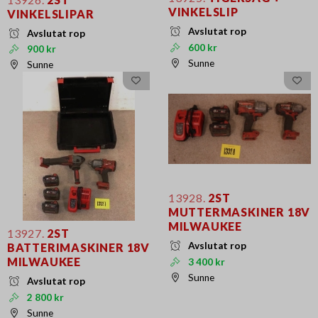
VINKELSLIP
VINKELSLIPAR
Avslutat rop
Avslutat rop
600 kr
900 kr
Sunne
Sunne
13928.
2ST
MUTTERMASKINER 18V
MILWAUKEE
13927.
2ST
Avslutat rop
BATTERIMASKINER 18V
MILWAUKEE
3 400 kr
Sunne
Avslutat rop
2 800 kr
Sunne