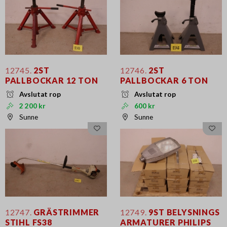
12745.
2ST
12746.
2ST
PALLBOCKAR 12 TON
PALLBOCKAR 6 TON
Avslutat rop
Avslutat rop
2 200 kr
600 kr
Sunne
Sunne
12747.
GRÄSTRIMMER
12749.
9ST BELYSNINGS
STIHL FS38
ARMATURER PHILIPS