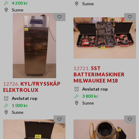
4 200 kr
Sunne
Sunne
12721.
5ST
BATTERIMASKINER
MILWAUKEE M18
12726.
KYL/FRYSSKÅP
Avslutat rop
ELEKTROLUX
3 800 kr
Avslutat rop
Sunne
1 000 kr
Sunne