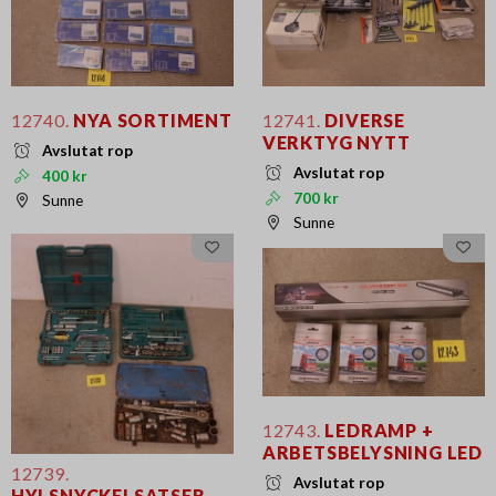
12740.
NYA SORTIMENT
12741.
DIVERSE
VERKTYG NYTT
Avslutat rop
Avslutat rop
400 kr
700 kr
Sunne
Sunne
12743.
LEDRAMP +
ARBETSBELYSNING LED
12739.
Avslutat rop
HYLSNYCKELSATSER