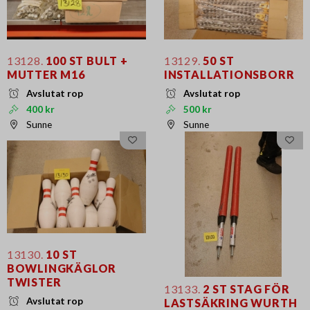
13128.
100 ST BULT +
13129.
50 ST
MUTTER M16
INSTALLATIONSBORR
Avslutat rop
Avslutat rop
400 kr
500 kr
Sunne
Sunne
13130.
10 ST
BOWLINGKÄGLOR
TWISTER
13133.
2 ST STAG FÖR
Avslutat rop
LASTSÄKRING WURTH