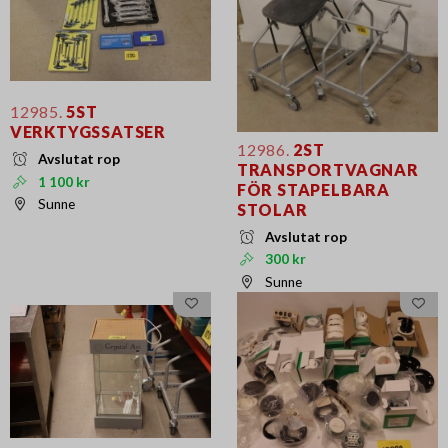
12985.
5ST
VERKTYGSSATSER
12986.
2ST
Avslutat rop
TRANSPORTVAGNAR
1 100 kr
FÖR STAPELBARA
Sunne
STOLAR
Avslutat rop
300 kr
Sunne