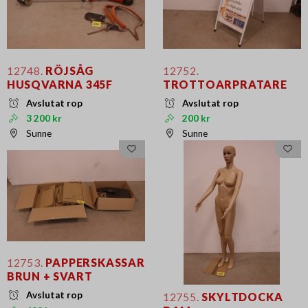
12748.
RÖJSÅG
12752.
HUSQVARNA 345F
TROTTOARPRATARE
Avslutat rop
Avslutat rop
3 200 kr
200 kr
Sunne
Sunne
12753.
PAPPERSKASSAR
BRUN + SVART
Avslutat rop
12755.
SKYLTDOCKA