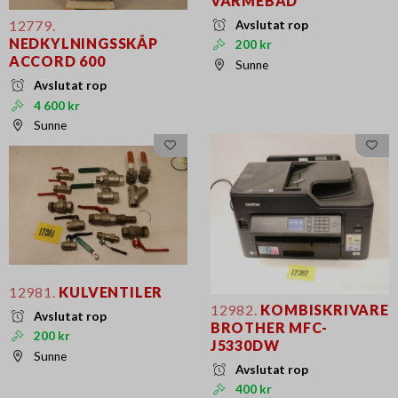
VÄRMEBAD
12779.
Avslutat rop
NEDKYLNINGSSKÅP
200 kr
ACCORD 600
Sunne
Avslutat rop
4 600 kr
Sunne
12981.
KULVENTILER
12982.
KOMBISKRIVARE
Avslutat rop
BROTHER MFC-
200 kr
J5330DW
Sunne
Avslutat rop
400 kr