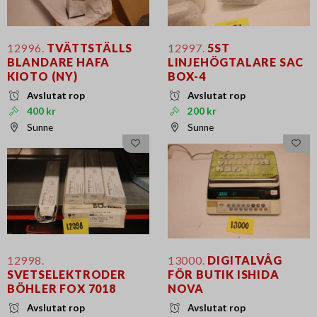
12996.
TVÄTTSTÄLLS
12997.
5ST
BLANDARE HAFA
LINJEHÖGTALARE SAC
KIOTO (NY)
BOX-4
Avslutat rop
Avslutat rop
400 kr
200 kr
Sunne
Sunne
12998.
13000.
DIGITALVÅG
SVETSELEKTRODER
FÖR BUTIK ISHIDA
BÖHLER FOX 7018
NOVA
Avslutat rop
Avslutat rop