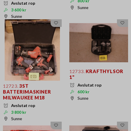
800 kr
Avslutat rop
Sunne
3 600 kr
Sunne
12733.
KRAFTHYLSOR
1"
Avslutat rop
12723.
3ST
BATTERIMASKINER
600 kr
MILWAUKEE M18
Sunne
Avslutat rop
3 800 kr
Sunne