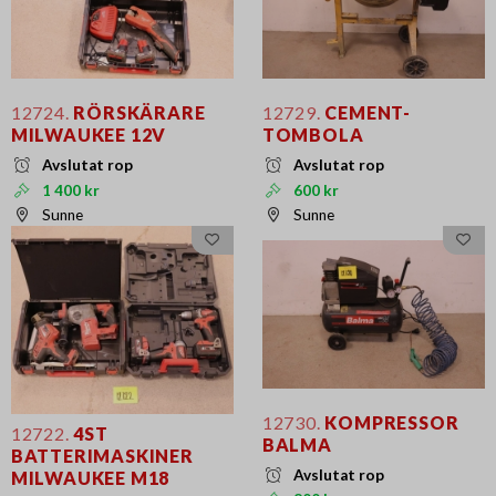
12724.
RÖRSKÄRARE
12729.
CEMENT-
MILWAUKEE 12V
TOMBOLA
Avslutat rop
Avslutat rop
1 400 kr
600 kr
Sunne
Sunne
12730.
KOMPRESSOR
12722.
4ST
BALMA
BATTERIMASKINER
Avslutat rop
MILWAUKEE M18