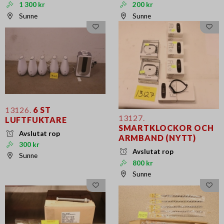
1 300 kr
200 kr
Sunne
Sunne
13126.
6 ST
13127.
LUFTFUKTARE
SMARTKLOCKOR OCH
Avslutat rop
ARMBAND (NYTT)
300 kr
Avslutat rop
Sunne
800 kr
Sunne