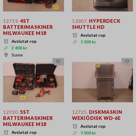
12719.
4ST
13307.
HYPERDECK
BATTERIMASKINER
SHUTTLE HD
MILWAUKEE M18
Avslutat rop
Avslutat rop
1 000 kr
2 400 kr
Sunne
12720.
5ST
12725.
DISKMASKIN
BATTERIMASKINER
WEXIÖDISK WD-6E
MILWAUKEE M18
Avslutat rop
Avslutat rop
7 000 kr