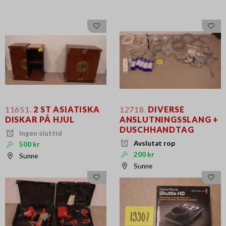
11651.
2 ST ASIATISKA
12718.
DIVERSE
DISKAR PÅ HJUL
ANSLUTNINGSSLANG +
DUSCHHANDTAG
Ingen sluttid
Avslutat rop
500 kr
200 kr
Sunne
Sunne