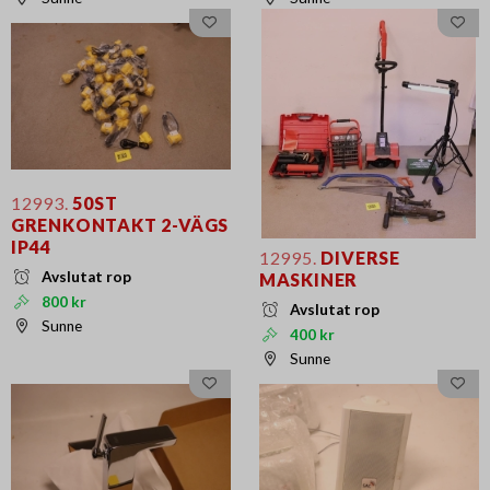
12993.
50ST
GRENKONTAKT 2-VÄGS
IP44
12995.
DIVERSE
Avslutat rop
MASKINER
800 kr
Avslutat rop
Sunne
400 kr
Sunne