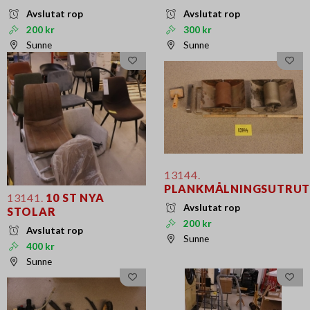
Avslutat rop
Avslutat rop
200 kr
300 kr
Sunne
Sunne
13144.
PLANKMÅLNINGSUTRUT
13141.
10 ST NYA
Avslutat rop
STOLAR
200 kr
Avslutat rop
Sunne
400 kr
Sunne