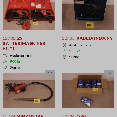
12731.
2ST
12735.
KABELVINDA NY
BATTERIMASKINER
Avslutat rop
HILTI
500 kr
Avslutat rop
Sunne
900 kr
Sunne
12734.
VIBROSTAV
12736.
10ST