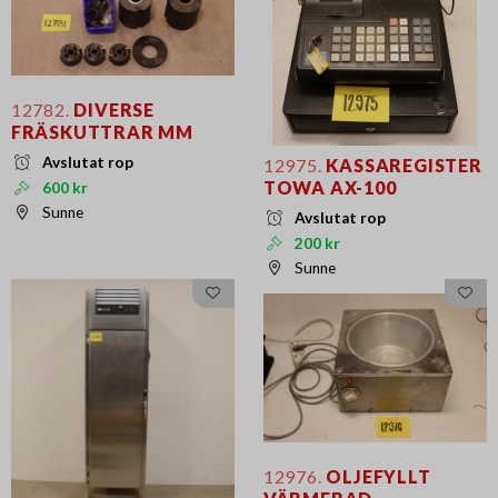
12782.
DIVERSE
FRÄSKUTTRAR MM
Avslutat rop
12975.
KASSAREGISTER
TOWA AX-100
600 kr
Sunne
Avslutat rop
200 kr
Sunne
12976.
OLJEFYLLT