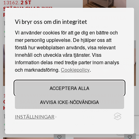
13162.
2 ST
STÄDVAGNAR INKL
REDSKAP MM
13161.
LAGERHYLLA
Vi bryr oss om din integritet
Avslutat rop
Avslutat rop
200 kr
Vi använder cookies för att ge dig en bättre och
400 kr
Sunne
mer personlig upplevelse. De hjälper oss att
förstå hur webbplatsen används, visa relevant
innehåll och utveckla våra tjänster. Viss
information delas med tredje parter inom analys
och marknadsföring.
Cookiepolicy
.
ACCEPTERA ALLA
10159.
85559 DIVERSE
10166.
85566 DIVERSE
AVVISA ICKE-NÖDVÄNDIGA
GLAS, SKÅLAR
KÖKSUTRUSTNING
KARAFFER MM
Avslutat rop
INSTÄLLNINGAR
Avslutat rop
100 kr
300 kr
Sunne
Sunne