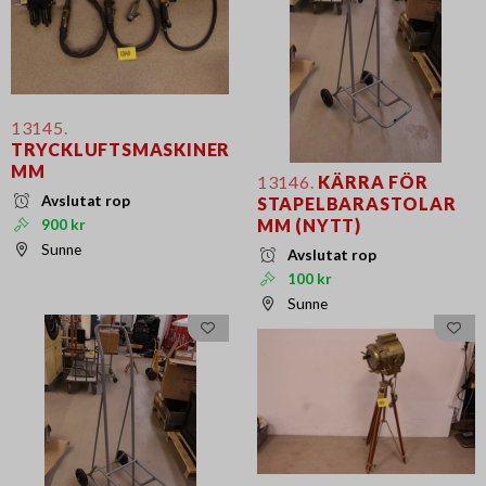
13145.
TRYCKLUFTSMASKINER
MM
13146.
KÄRRA FÖR
Avslutat rop
STAPELBARASTOLAR
MM (NYTT)
900 kr
Sunne
Avslutat rop
100 kr
Sunne