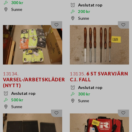
300 kr
Avslutat rop
Sunne
200 kr
Sunne
13134.
13135.
6 ST SVARVJÄRN
VARSEL-/ARBETSKLÄDER
C.I. FALL
(NYTT)
Avslutat rop
Avslutat rop
300 kr
500 kr
Sunne
Sunne