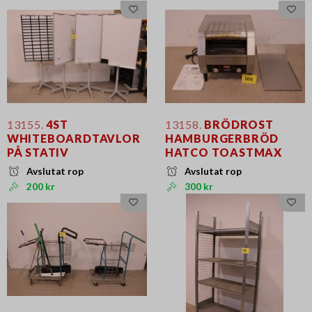
13155.
4ST
13158.
BRÖDROST
WHITEBOARDTAVLOR
HAMBURGERBRÖD
PÅ STATIV
HATCO TOASTMAX
Avslutat rop
Avslutat rop
200 kr
300 kr