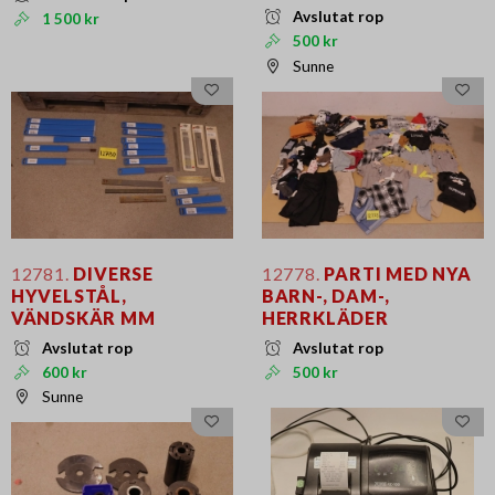
Avslutat rop
1 500 kr
500 kr
Sunne
12781.
DIVERSE
12778.
PARTI MED NYA
HYVELSTÅL,
BARN-, DAM-,
VÄNDSKÄR MM
HERRKLÄDER
Avslutat rop
Avslutat rop
600 kr
500 kr
Sunne