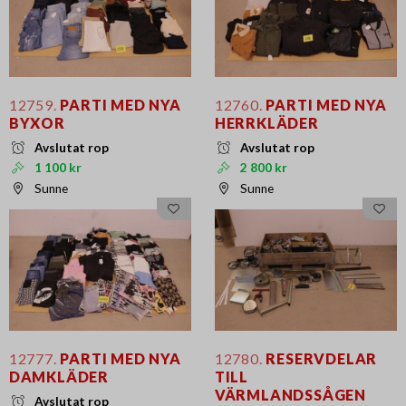
12759.
PARTI MED NYA
12760.
PARTI MED NYA
BYXOR
HERRKLÄDER
Avslutat rop
Avslutat rop
1 100 kr
2 800 kr
Sunne
Sunne
12777.
PARTI MED NYA
12780.
RESERVDELAR
DAMKLÄDER
TILL
VÄRMLANDSSÅGEN
Avslutat rop