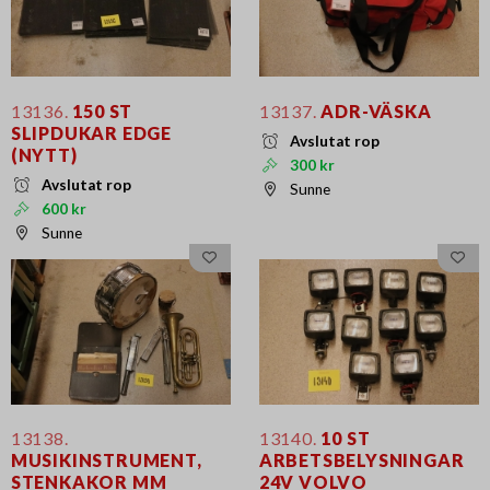
13136.
150 ST
13137.
ADR-VÄSKA
SLIPDUKAR EDGE
Avslutat rop
(NYTT)
300 kr
Avslutat rop
Sunne
600 kr
Sunne
13138.
13140.
10 ST
MUSIKINSTRUMENT,
ARBETSBELYSNINGAR
STENKAKOR MM
24V VOLVO