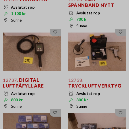
SPÄNNBAND NYTT
Avslutat rop
Avslutat rop
1 100 kr
700 kr
Sunne
Sunne
12737.
DIGITAL
12738.
LUFTPÅFYLLARE
TRYCKLUFTVERKTYG
Avslutat rop
Avslutat rop
800 kr
300 kr
Sunne
Sunne