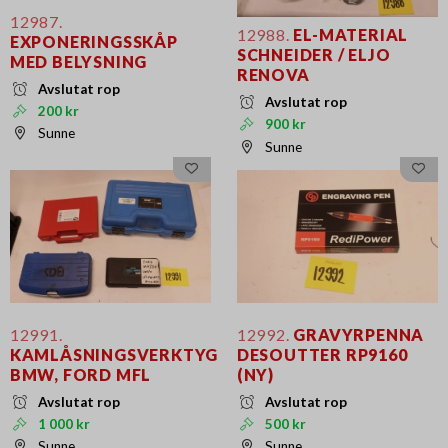
12987.
12988.
EL-MATERIAL
EXPONERINGSSKÅP
SCHNEIDER / ELJO
MED BELYSNING
RENOVA
Avslutat rop
Avslutat rop
200 kr
900 kr
Sunne
Sunne
12991.
12992.
GRAVYRPENNA
KAMLÅSNINGSVERKTYG
DESOUTTER RP9160
BMW, FORD MFL
(NY)
Avslutat rop
Avslutat rop
1 000 kr
500 kr
Sunne
Sunne