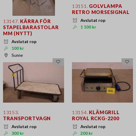
13151.
GOLVLAMPA
RETRO MORSESIGNAL
Avslutat rop
13147.
KÄRRA FÖR
STAPELBARASTOLAR
1 100 kr
MM (NYTT)
Avslutat rop
100 kr
Sunne
13153.
13154.
KLÄMGRILL
TRANSPORTVAGN
ROYAL RCKG-2200
Avslutat rop
Avslutat rop
300 kr
200 kr