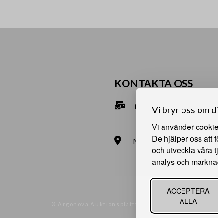
KONTAKTA OSS
info@bna.nu
Vi bryr oss om d
070-2813890
Vi använder cookies
De hjälper oss att 
Norrgårdsgatan 9a, 686 35
och utveckla våra t
Bjälverud 540, 68693 Sunn
analys och markna
ACCEPTERA
ALLA
© Argonova Auktionsplattform 2026