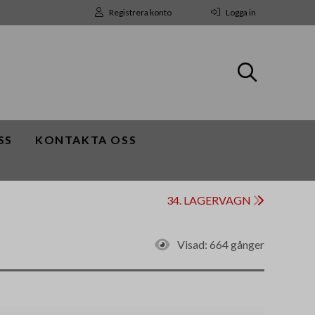
Registrera konto
Logga in
SS
KONTAKTA OSS
34. LAGERVAGN
Visad:
664 gånger