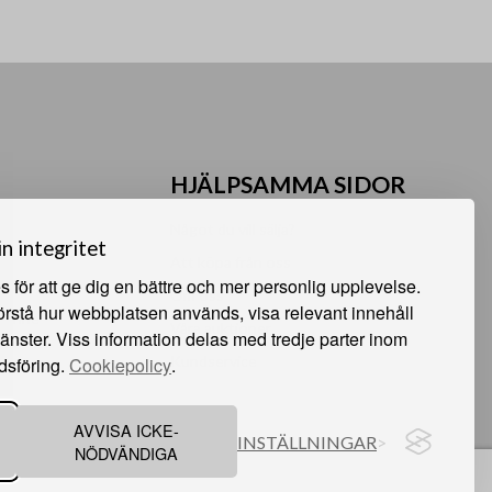
HJÄLPSAMMA SIDOR
Något du vill sälja?
in integritet
Att köpa från oss
 för att ge dig en bättre och mer personlig upplevelse.
Om oss
förstå hur webbplatsen används, visa relevant innehåll
 Sunne
Våra auktioner
jänster. Viss information delas med tredje parter inom
e
Kundservice
dsföring.
Cookiepolicy
.
AVVISA ICKE-
INSTÄLLNINGAR
NÖDVÄNDIGA