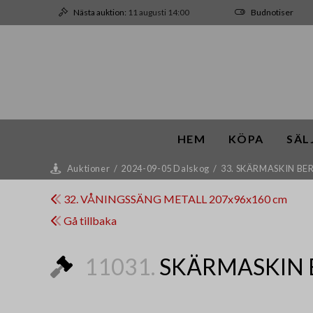
Nästa auktion:
11 augusti 14:00
Budnotiser
HEM
KÖPA
SÄL
Auktioner
/
2024-09-05 Dalskog
/
33. SKÄRMASKIN BER
32. VÅNINGSSÄNG METALL 207x96x160 cm
Gå tillbaka
11031.
SKÄRMASKIN 