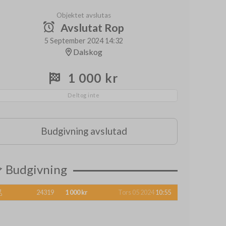
Objektet avslutas
Avslutat Rop
5 September 2024 14:32
Dalskog
1 000 kr
Deltog inte
Budgivning avslutad
Budgivning
24319
1 000 kr
Tors 05 2024
10:55