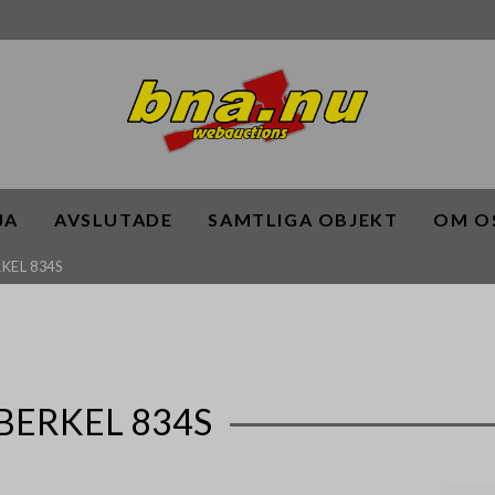
JA
AVSLUTADE
SAMTLIGA OBJEKT
OM O
KEL 834S
BERKEL 834S