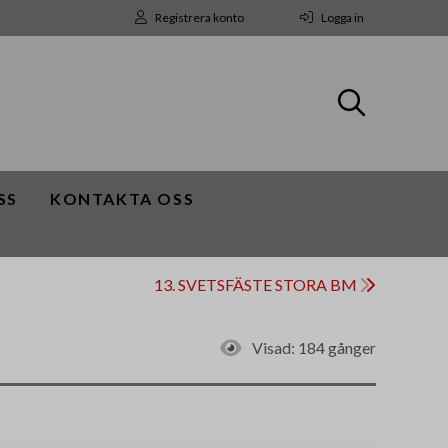
Registrera konto
Logga in
SS
KONTAKTA OSS
13. SVETSFÄSTE STORA BM
Visad:
184 gånger