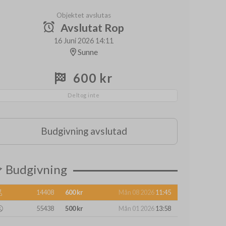
Objektet avslutas
Avslutat Rop
16 Juni 2026 14:11
Sunne
600 kr
Deltog inte
Budgivning avslutad
Budgivning
14408
600 kr
Mån 08 2026
11:45
55438
500 kr
Mån 01 2026
13:58