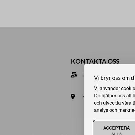
KONTAKTA OSS
info@bna.nu
Vi bryr oss om d
070-2813890
Vi använder cookies
De hjälper oss att 
Norrgårdsgatan 9a, 686 35
och utveckla våra t
Bjälverud 540, 68693 Sunn
analys och markna
ACCEPTERA
ALLA