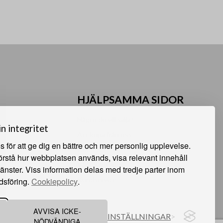
HJÄLPSAMMA SIDOR
Något du vill sälja?
in integritet
Att köpa från oss
 för att ge dig en bättre och mer personlig upplevelse.
Om oss
förstå hur webbplatsen används, visa relevant innehåll
 Sunne
Våra auktioner
jänster. Viss information delas med tredje parter inom
e
Kundservice
dsföring.
Cookiepolicy
.
AVVISA ICKE-
INSTÄLLNINGAR
NÖDVÄNDIGA