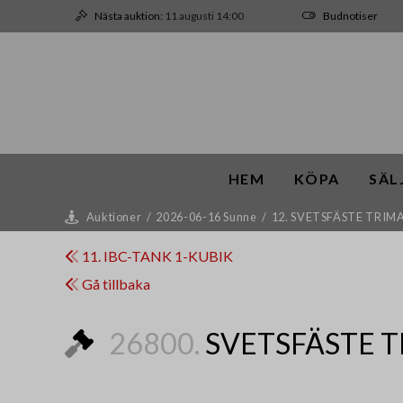
Nästa auktion:
11 augusti 14:00
Budnotiser
HEM
KÖPA
SÄL
Auktioner
/
2026-06-16 Sunne
/
12. SVETSFÄSTE TRIMA
11. IBC-TANK 1-KUBIK
Gå tillbaka
26800.
SVETSFÄSTE T