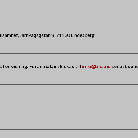
.
erksamhet, Järnvägsgatan 8, 71130 Lindesberg.
för visning. Föranmälan skickas till
info@bna.nu
senast sönd