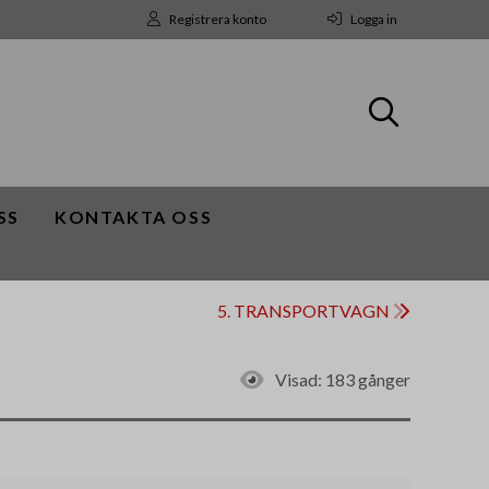
Registrera konto
Logga in
SS
KONTAKTA OSS
5. TRANSPORTVAGN
Visad:
183 gånger