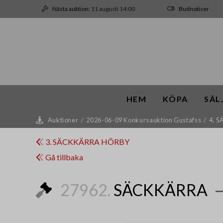
Nästa auktion:
11 augusti 14:00
Budnotiser
HEM
KÖPA
SÄL
Auktioner
/
2026-06-09 Konkursauktion Gustafss
/
4. 
3. SÄCKKÄRRA HÖRBY
Gå tillbaka
27962.
SÄCKKÄRRA