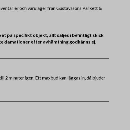
nventarier och varulager från Gustavssons Parkett &
på specifikt objekt, allt säljes i befintligt skick
g. Reklamationer efter avhämtning godkänns ej.
ll 2 minuter igen. Ett maxbud kan läggas in, då bjuder