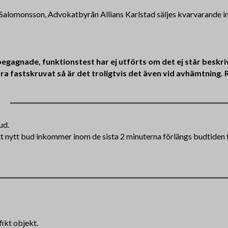
 Salomonsson, Advokatbyrån Allians Karlstad säljes kvarvarande i
gagnade, funktionstest har ej utförts om det ej står beskrivet 
 vara fastskruvat så är det troligtvis det även vid avhämtnin
ud.
tt nytt bud inkommer inom de sista 2 minuterna förlängs budtiden ti
fikt objekt.