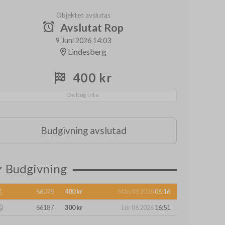
Objektet avslutas
Avslutat Rop
9 Juni 2026 14:03
Lindesberg
400 kr
Deltog inte
Budgivning avslutad
Budgivning
66078
400 kr
Mån 08 2026
06:16
66187
300 kr
Lör 06 2026
16:51