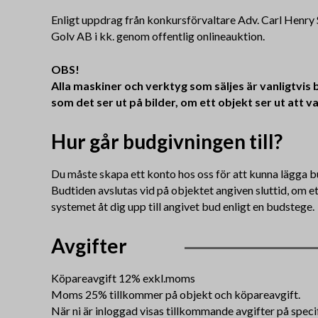
Enligt uppdrag från konkursförvaltare Adv. Carl Henry
Golv AB i kk. genom offentlig onlineauktion.
OBS!
Alla maskiner och verktyg som säljes är vanligtvis be
som det ser ut på bilder, om ett objekt ser ut att
Hur går budgivningen till?
Du måste skapa ett konto hos oss för att kunna lägga b
Budtiden avslutas vid på objektet angiven sluttid, om e
systemet åt dig upp till angivet bud enligt en budstege.
Avgifter
Köpareavgift 12% exkl.moms
Moms 25% tillkommer på objekt och köpareavgift.
När ni är inloggad visas tillkommande avgifter på speci