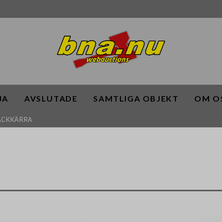
JA
AVSLUTADE
SAMTLIGA OBJEKT
OM O
SÄCKKÄRRA