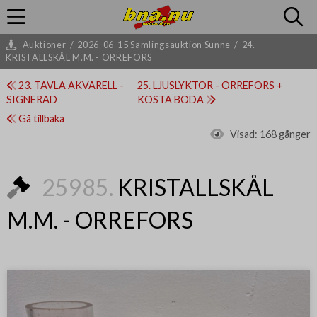
Auktioner
/
2026-06-15 Samlingsauktion Sunne
/
24.
KRISTALLSKÅL M.M. - ORREFORS
23. TAVLA AKVARELL -
25. LJUSLYKTOR - ORREFORS +
SIGNERAD
KOSTA BODA
Gå tillbaka
Visad:
168 gånger
25985.
KRISTALLSKÅL
M.M. - ORREFORS