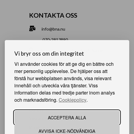
KONTAKTA OSS
info@bna.nu
070-2813890
Norrgårdsgatan 9a, 686 35 Sunne
Vi bryr oss om din integritet
Bjälverud 540, 68693 Sunne
Vi använder cookies för att ge dig en bättre och
mer personlig upplevelse. De hjälper oss att
förstå hur webbplatsen används, visa relevant
HJÄLPSAMMA SIDOR
innehåll och utveckla våra tjänster. Viss
information delas med tredje parter inom analys
Något du vill sälja?
och marknadsföring.
Cookiepolicy
.
Att köpa från oss
Om oss
ACCEPTERA ALLA
Våra auktioner
Kundservice
AVVISA ICKE-NÖDVÄNDIGA