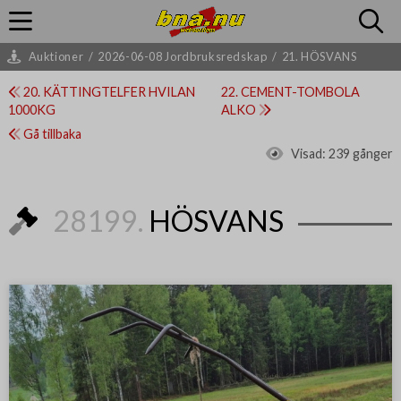
Auktioner
/
2026-06-08 Jordbruksredskap
/
21. HÖSVANS
20. KÄTTINGTELFER HVILAN
22. CEMENT-TOMBOLA
1000KG
ALKO
Gå tillbaka
Visad:
239 gånger
28199.
HÖSVANS